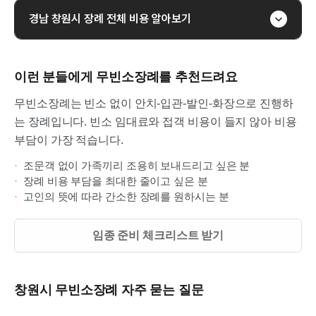
경남
창원시
장례 전체 비용 알아보기
이런 분들에게
무빈소장례를
추천드려요
무빈소장례는 빈소 없이 안치-입관-발인-화장으로 진행하
는 장례입니다. 빈소 임대료와 접객 비용이 들지 않아 비용
부담이 가장 적습니다.
·
조문객 없이 가족끼리 조용히 보내드리고 싶은 분
·
장례 비용 부담을 최대한 줄이고 싶은 분
·
고인의 뜻에 따라 간소한 장례를 원하시는 분
임종 준비 체크리스트 받기
창원시
무빈소장례
자주 묻는 질문