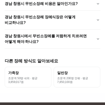
경남 창원시 무빈소장례 비용은 얼마인가요?
경남 창원시 무빈소장례 장례식장은 어떻게
비교하나요?
경남 창원시에서 무빈소장례를 저렴하게 치르려면
어떻게 해야 하나요?
다른 장례 방식도 알아보세요
가족장
일반장
조문객 50명 내외
· 평균
조문객 200명 안팎
· 평균
3,859,017원
7,850,100원