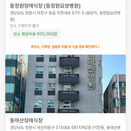
동창원장례식장 (동창원요양병원)
경상남도 창원시 의창구 동읍 의창대로 870-5 (용잠리, 동창원요양병
원)
빈소
3
개
주차 불가
빈소 평균비용
600,000
원
무빈소, 가족장, 일반장 비용 및 시설 정보 확인하기
마산의료원장례식장
경상
남도
동마산장례식장
창원
경상남도 창원시 마산회원구 3.15대로 681지하2층 (석전동, 동마산병
시