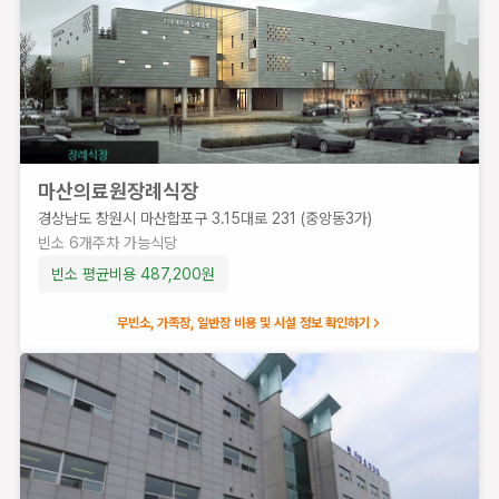
마산의료원장례식장
경상남도 창원시 마산합포구 3.15대로 231 (중앙동3가)
빈소
6
개
주차 가능
식당
빈소 평균비용
487,200
원
무빈소, 가족장, 일반장 비용 및 시설 정보 확인하기
창원 행복한요양병원장례식장