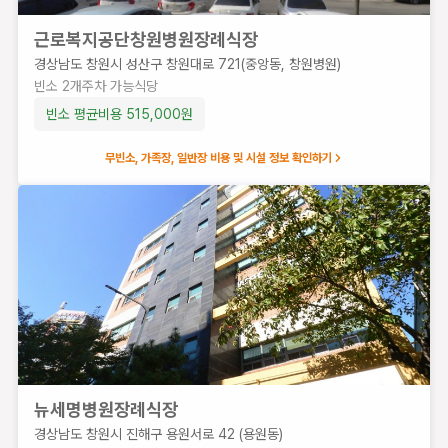
창원 늘푸른장례식장
근로복지공단창원병원장례식장
경
경상남도 창원시 성산구 창원대로 721(중앙동, 창원병원)
상
빈소
2
개
주차 가능
식당
남
빈소 평균비용
515,000
원
도
창
무빈소, 가족장, 일반장 비용 및 시설 정보 확인하기
원
시
진
해
구
충
장
로
81
(여
좌
동)
뉴세명병원장례식장
빈
경상남도 창원시 진해구 용원서로 42 (용원동)