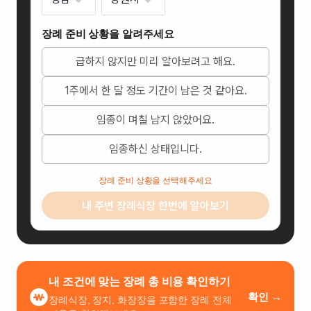
장례 준비 상황을 알려주세요
급하지 않지만 미리 알아보려고 해요.
1주에서 한 달 정도 기간이 남은 것 같아요.
임종이 며칠 남지 않았어요.
삼성창원병원장례식장
임종하신 상태입니다.
경상
남도
장례 준비 상황을 선택해주세요
창원
내 주변 장례식장 한번에 알아보기
시
마산
회원
구
팔용
내 조건에 맞는 장례 총 비용 확인하기
로
확인 →
장례식장, 장지, 화장장을 포함한 장례 전체
158