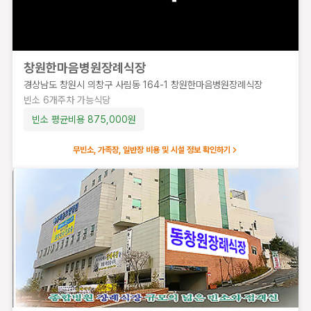
가
능
식
당
창원한마음병원장례식장
빈소 평균
비용
경상남도 창원시 의창구 사림동 164-1 창원한마음병원장례식장
478,571
빈소
6
개
주차 가능
식당
원
빈소 평균비용
875,000
원
무빈소, 가족장, 일반장 비용 및 시설 정보 확인하기