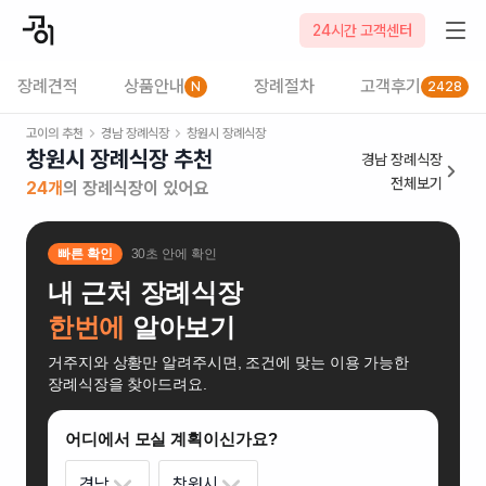
24시간 고객센터
장례견적
상품안내
장례절차
고객후기
N
2428
고이의 추천
경남
장례식장
창원시
장례식장
창원시 장례식장
추천
경남
장례식장
전체보기
24
개
의 장례식장이 있어요
빠른 확인
30초 안에 확인
내 근처 장례식장
한번에
알아보기
거주지와 상황만 알려주시면, 조건에 맞는 이용 가능한
장례식장을 찾아드려요.
어디에서 모실 계획이신가요?
경남
창원시