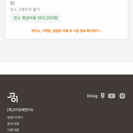
원)
마산
빈소
3
개
주차 불가
합포
빈소 평균비용
350,000
원
구
.15
무빈소, 가족장, 일반장 비용 및 시설 정보 확인하기
대로
231
(중
앙동
3가)
빈
소
6
개
주
차
가
(주)고이장례연구소
능
식
장례 이야기
당
공지사항
이용약관
빈소 평균