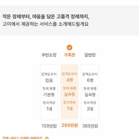
작은 장례부터, 마음을 담은 고품격 장례까지,
고이에서 제공하는 서비스를 소개해드릴게요
접객도우미
접객도우미
접객도우미
4명
없음
6명
장례 용품
장례 용품
장례 용품
실속형
기본형
실속형
장의차량
장의차량
장의차량
1
대
1
대
2
대
289
만원
159
만원
389
만원
전체 서비스 상세히 살펴보기