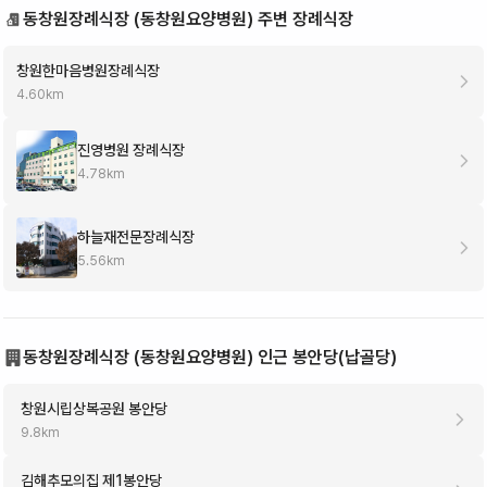
동창원장례식장 (동창원요양병원) 주변 장례식장
창원한마음병원장례식장
4.60
km
진영병원 장례식장
4.78
km
하늘재전문장례식장
5.56
km
동창원장례식장 (동창원요양병원) 인근 봉안당(납골당)
창원시립상복공원 봉안당
9.8
km
김해추모의집 제1봉안당