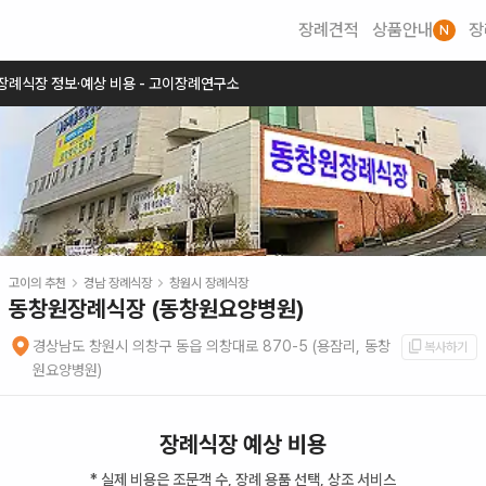
장례견적
상품안내
장
N
장례식장 정보·예상 비용 - 고이장례연구소
고이의 추천
경남
장례식장
창원시
장례식장
동창원장례식장 (동창원요양병원)
경상남도 창원시 의창구 동읍 의창대로 870-5 (용잠리, 동창
복사하기
원요양병원)
장례식장 예상 비용
* 실제 비용은 조문객 수, 장례 용품 선택, 상조 서비스