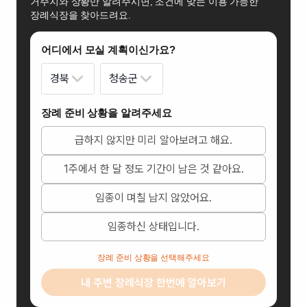
거주지와 상황만 알려주시면, 조건에 맞는 이용 가능한
장례식장을 찾아드려요.
어디에서 모실 계획이신가요?
경북
청송군
장례 준비 상황을 알려주세요
급하지 않지만 미리 알아보려고 해요.
1주에서 한 달 정도 기간이 남은 것 같아요.
임종이 며칠 남지 않았어요.
임종하신 상태입니다.
장례 준비 상황을 선택해주세요
내 주변 장례식장 한번에 알아보기