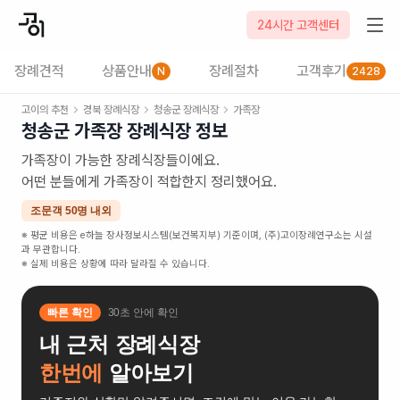
24시간 고객센터
장례견적
상품안내
장례절차
고객후기
N
2428
고이의 추천
경북
장례식장
청송군
장례식장
가족장
청송군
가족장
장례식장 정보
가족장이 가능한 장례식장들이에요.
어떤 분들에게 가족장이 적합한지 정리했어요.
조문객 50명 내외
※ 평균 비용은 e하늘 장사정보시스템(보건복지부) 기준이며, (주)고이장례연구소는 시설
과 무관합니다.
※ 실제 비용은 상황에 따라 달라질 수 있습니다.
빠른 확인
30초 안에 확인
내 근처 장례식장
한번에
알아보기