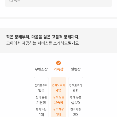
54.2
km
작은 장례부터, 마음을 담은 고품격 장례까지,
고이에서 제공하는 서비스를 소개해드릴게요
접객도우미
접객도우미
접객도우미
4명
없음
6명
장례 용품
장례 용품
장례 용품
실속형
기본형
실속형
장의차량
장의차량
장의차량
1
대
1
대
2
대