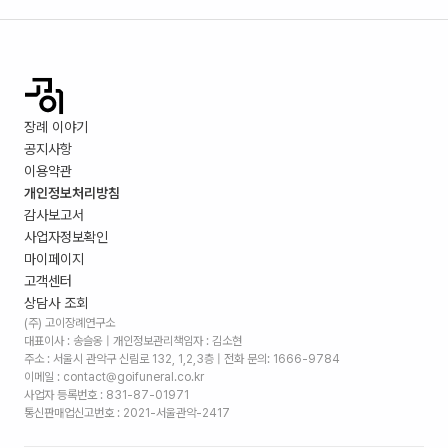
장례 이야기
공지사항
이용약관
개인정보처리방침
감사보고서
사업자정보확인
마이페이지
고객센터
상담사 조회
(주) 고이장례연구소
대표이사 : 송슬옹 | 개인정보관리책임자 : 김소현
주소 :
서울시 관악구 신림로 132, 1,2,3층
| 전화 문의: 1666-9784
이메일 : contact@goifuneral.co.kr
사업자 등록번호 : 831-87-01971
통신판매업신고번호 : 2021-서울관악-2417