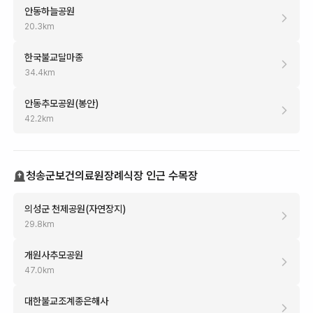
안동하늘공원
20.3
km
한국불교달마종
34.4
km
안동추모공원(봉안)
42.2
km
청송군보건의료원장례식장 인근 수목장
의성군 천제공원(자연장지)
29.8
km
개원사추모공원
47.0
km
대한불교조계종은해사