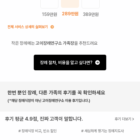
289
만원
159
만원
389
만원
전체 서비스 상세히 살펴보기
작은 장례에는
고이장례연구소 가족장
을 추천드려요
장례 절차, 비용을 알고 싶다면?
한번 뿐인 장례, 다른 가족의 후기를 꼭 확인하세요
(*해당 장례식장이 아닌 고이장례연구소 이용 후기입니다.)
후기 평균 4.9점, 진짜 고객이 말합니다.
후기 더보기
# 장례식장 비교, 빈소 할인
# 세심하게 챙기는 장례지도사