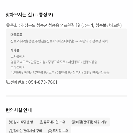
찾아오시는 길 (교통정보)
주소 :
경상북도 청송군 청송읍 의료원길 19 (금곡리, 청송보건의료원)
대중교통
진보-약수탕(청송.주왕산)(진보시외버스터미널) → 주왕약국 정류장 하차
자가용
ㅁ서울에서
영동고속도로>만종분기점>중앙고속도로>서안동IC>안동>청송
ㅁ대전에서
4번국도>옥천>37번국도>보은>25번국도>상주시>예천>안동>청송송
전화번호 :
054-873-7801
편의시설 안내
원내 식당 운영
유족대기실 보유
매점(편의점) 이용 가능
장애인 편의시설 구비
주차장 보유