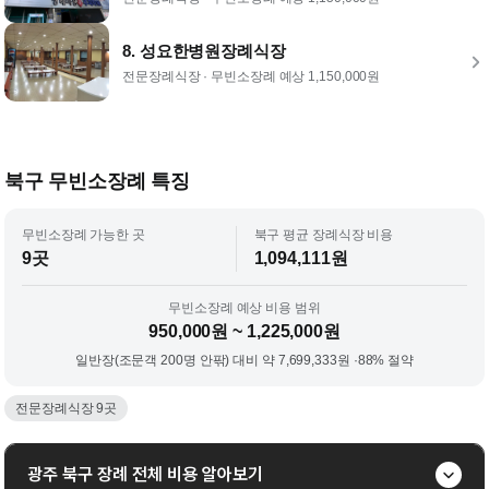
8
.
성요한병원장례식장
전문장례식장 ·
무빈소장례
예상
1,150,000
원
북구
무빈소장례
특징
무빈소장례
가능한 곳
북구
평균 장례식장 비용
9
곳
1,094,111
원
무빈소장례
예상 비용 범위
950,000원 ~ 1,225,000원
일반장(
조문객 200명 안팎
) 대비 약
7,699,333
원 ·
88
% 절약
전문장례식장
9
곳
광주
북구
장례 전체 비용 알아보기