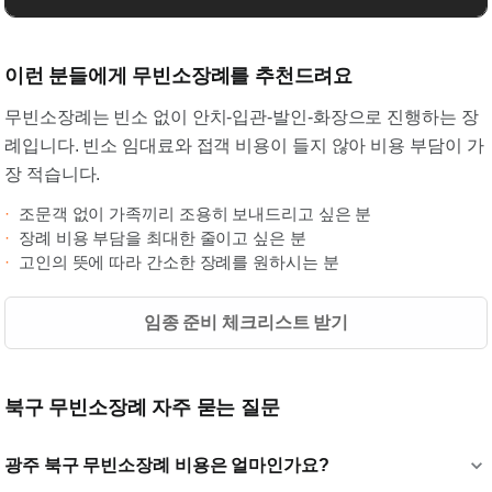
이런 분들에게
무빈소장례를
추천드려요
무빈소장례는 빈소 없이 안치-입관-발인-화장으로 진행하는 장
례입니다. 빈소 임대료와 접객 비용이 들지 않아 비용 부담이 가
장 적습니다.
·
조문객 없이 가족끼리 조용히 보내드리고 싶은 분
·
장례 비용 부담을 최대한 줄이고 싶은 분
·
고인의 뜻에 따라 간소한 장례를 원하시는 분
임종 준비 체크리스트 받기
북구
무빈소장례
자주 묻는 질문
광주 북구 무빈소장례 비용은 얼마인가요?