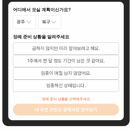
어디에서 모실 계획이신가요?
광주
북구
장례 준비 상황을 알려주세요
급하지 않지만 미리 알아보려고 해요.
1주에서 한 달 정도 기간이 남은 것 같아요.
임종이 며칠 남지 않았어요.
임종하신 상태입니다.
장례 준비 상황을 선택해주세요
내 주변 무빈소 장례식장 알아보기