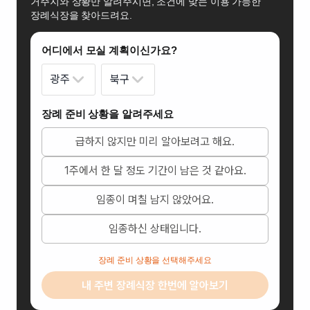
거주지와 상황만 알려주시면, 조건에 맞는 이용 가능한
장례식장을 찾아드려요.
어디에서 모실 계획이신가요?
광주
북구
장례 준비 상황을 알려주세요
급하지 않지만 미리 알아보려고 해요.
1주에서 한 달 정도 기간이 남은 것 같아요.
임종이 며칠 남지 않았어요.
임종하신 상태입니다.
장례 준비 상황을 선택해주세요
내 주변 장례식장 한번에 알아보기