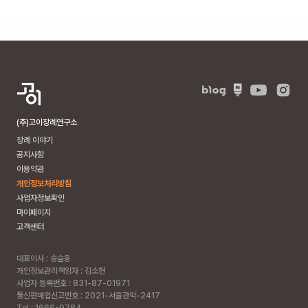
(주)고이장례연구소
장례 이야기
공지사항
이용약관
개인정보처리방침
사업자정보확인
마이페이지
고객센터
대표이사 : 송슬옹
개인정보관리책임자 : 김소현
사업자 등록번호 : 831-87-01971
통신판매업신고번호 : 2021-서울관악-2417