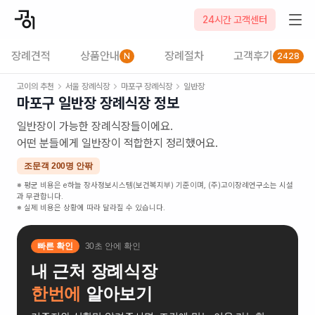
24시간 고객센터
장례견적
상품안내
장례절차
고객후기
N
2428
고이의 추천
서울
장례식장
마포구
장례식장
일반장
마포구
일반장
장례식장 정보
일반장이 가능한 장례식장들이에요.
어떤 분들에게 일반장이 적합한지 정리했어요.
조문객 200명 안팎
※ 평균 비용은 e하늘 장사정보시스템(보건복지부) 기준이며, (주)고이장례연구소는 시설
과 무관합니다.
※ 실제 비용은 상황에 따라 달라질 수 있습니다.
빠른 확인
30초 안에 확인
내 근처 장례식장
한번에
알아보기