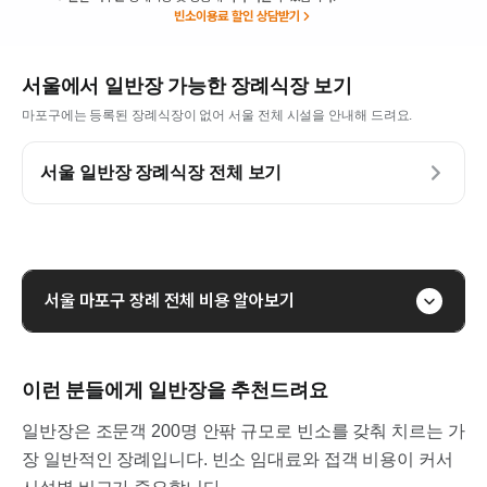
빈소이용료 할인 상담받기
서울
에서
일반장
가능한 장례식장 보기
마포구
에는 등록된 장례식장이 없어
서울
전체 시설을 안내해 드려요.
서울
일반장
장례식장 전체 보기
서울
마포구
장례 전체 비용 알아보기
이런 분들에게
일반장을
추천드려요
일반장은 조문객 200명 안팎 규모로 빈소를 갖춰 치르는 가
장 일반적인 장례입니다. 빈소 임대료와 접객 비용이 커서