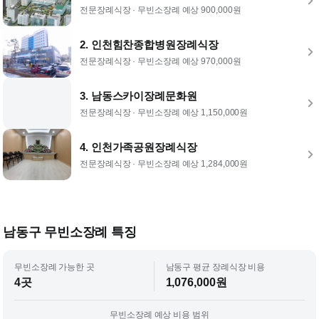
전문장례식장 ·
무빈소장례
예상
900,000
원
2
.
인천힘찬종합병원장례식장
전문장례식장 ·
무빈소장례
예상
970,000
원
3
.
남동스카이장례문화원
전문장례식장 ·
무빈소장례
예상
1,150,000
원
4
.
인천가족공원장례식장
전문장례식장 ·
무빈소장례
예상
1,284,000
원
남동구
무빈소장례
특징
무빈소장례
가능한 곳
남동구
평균 장례식장 비용
4
곳
1,076,000
원
무빈소장례
예상 비용 범위