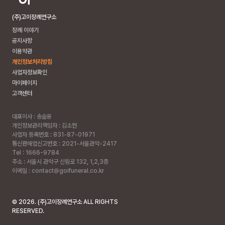
(주)고이장례연구소
장례 이야기
공지사항
이용약관
개인정보처리방침
사업자정보확인
마이페이지
고객센터
대표이사 : 송슬옹
개인정보관리책임자 : 김소현
사업자 등록번호 : 831-87-01971
통신판매업신고번호 : 2021-서울관악-2417
Tel : 1666-9784
주소 :
서울시 관악구 신림로 132, 1,2,3층
이메일 : contact@goifuneral.co.kr
©
2026
. (주)고이장례연구소 ALL RIGHTS
RESERVED.