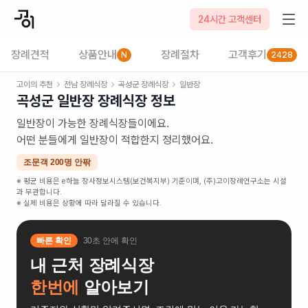
24시간 고객센터
장례견적
상품안내
장례절차
고객후기
N
2428
고이의 추천
전남
장례식장
곡성군
장례식장
일반장
곡성군
일반장
장례식장 정보
일반장이 가능한 장례식장들이에요.
어떤 분들에게 일반장이 적합한지 정리했어요.
조문객 200명 안팎
※ 평균 비용은 e하늘 장사정보시스템(보건복지부) 기준이며, (주)고이장례연구소는 시설
과 무관합니다.
※ 실제 비용은 상황에 따라 달라질 수 있습니다.
빠른 확인
30초 안에 확인
내 근처 장례식장
한번에
알아보기