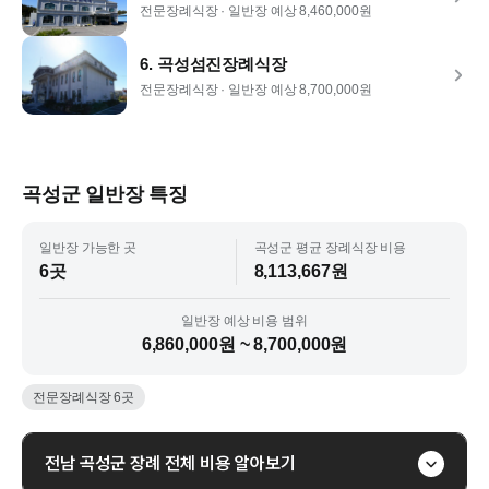
전문장례식장 ·
일반장
예상
8,460,000
원
6
.
곡성섬진장례식장
전문장례식장 ·
일반장
예상
8,700,000
원
곡성군
일반장
특징
일반장
가능한 곳
곡성군
평균 장례식장 비용
6
곳
8,113,667
원
일반장
예상 비용 범위
6,860,000원 ~ 8,700,000원
전문장례식장
6
곳
전남
곡성군
장례 전체 비용 알아보기