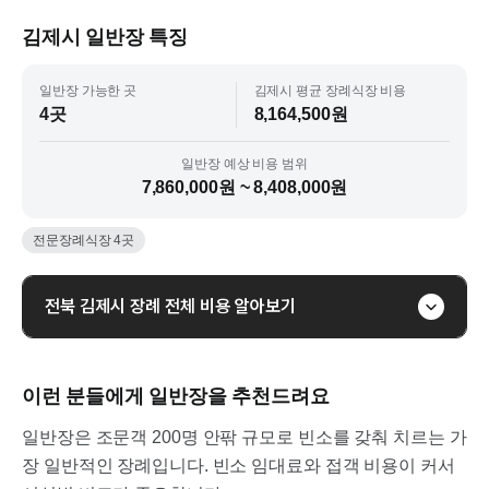
김제시
일반장
특징
일반장
가능한 곳
김제시
평균 장례식장 비용
4
곳
8,164,500
원
일반장
예상 비용 범위
7,860,000원 ~ 8,408,000원
전문장례식장
4
곳
전북
김제시
장례 전체 비용 알아보기
이런 분들에게
일반장을
추천드려요
일반장은 조문객 200명 안팎 규모로 빈소를 갖춰 치르는 가
장 일반적인 장례입니다. 빈소 임대료와 접객 비용이 커서