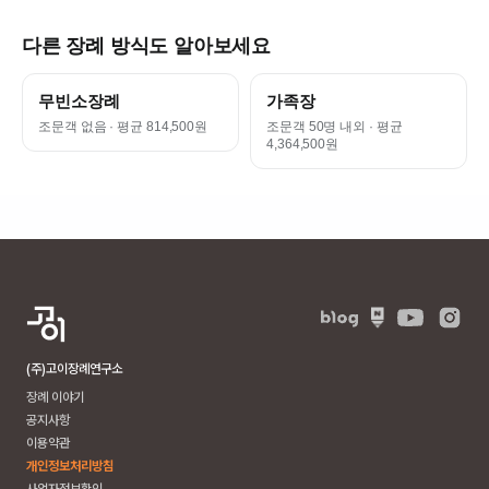
다른 장례 방식도 알아보세요
무빈소장례
가족장
조문객 없음
· 평균 814,500원
조문객 50명 내외
· 평균
4,364,500원
(주)고이장례연구소
장례 이야기
공지사항
이용약관
개인정보처리방침