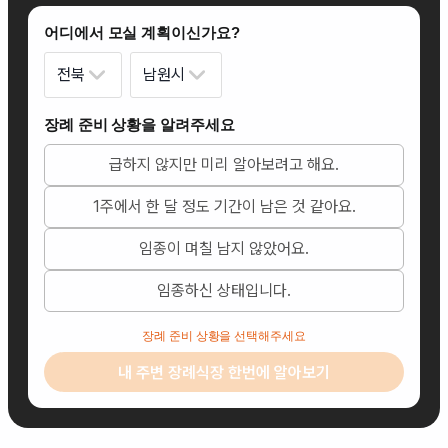
어디에서 모실 계획이신가요?
전북
남원시
장례 준비 상황을 알려주세요
급하지 않지만 미리 알아보려고 해요.
1주에서 한 달 정도 기간이 남은 것 같아요.
임종이 며칠 남지 않았어요.
임종하신 상태입니다.
장례 준비 상황을 선택해주세요
내 주변 장례식장 한번에 알아보기