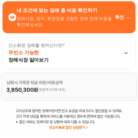
내 조건에 맞는 장례 총 비용 확인하기
확인 →
장례식장, 장지, 화장장을 포함한 장례 전체 비용을
확인해보세요.
간소화된 장례를 원하신다면?
무빈소 가능한
장례식장 알아보기
남원시 가족장 평균 비용/이용금액
3,850,300
원
(조문객 50명 내외)
고이상조와 협약된 장례식장이면 빈소 요금을 최대 50% 할인받을 수 있어요.
고이 직영 상담을 통하여 서비스를 이용하신 경우에 한하여 할인 가능합니다.
※ 할인 여부는 장례식장 및 상황에 따라 다를 수 있습니다.
빈소이용료 할인 상담받기