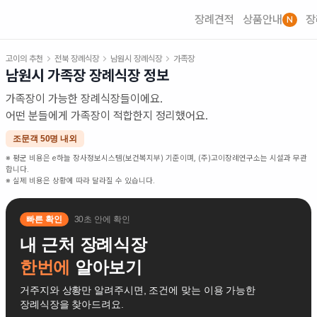
장례견적
상품안내
장
N
고이의 추천
전북
장례식장
남원시
장례식장
가족장
남원시
가족장
장례식장 정보
가족장이 가능한 장례식장들이에요.
어떤 분들에게 가족장이 적합한지 정리했어요.
조문객 50명 내외
※ 평균 비용은 e하늘 장사정보시스템(보건복지부) 기준이며, (주)고이장례연구소는 시설과 무관
합니다.
※ 실제 비용은 상황에 따라 달라질 수 있습니다.
빠른 확인
30초 안에 확인
내 근처 장례식장
한번에
알아보기
거주지와 상황만 알려주시면, 조건에 맞는 이용 가능한
장례식장을 찾아드려요.