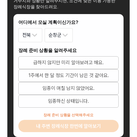
거주지와 상황만 알려주시면, 조건에 맞는 이용 가능한
장례식장을 찾아드려요.
어디에서 모실 계획이신가요?
전북
순창군
장례 준비 상황을 알려주세요
급하지 않지만 미리 알아보려고 해요.
1주에서 한 달 정도 기간이 남은 것 같아요.
임종이 며칠 남지 않았어요.
임종하신 상태입니다.
장례 준비 상황을 선택해주세요
내 주변 장례식장 한번에 알아보기