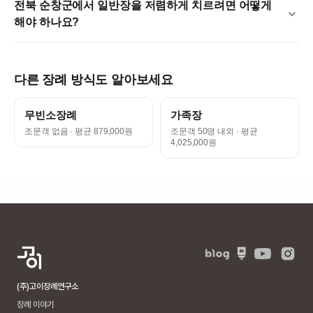
전북 순창군에서 일반장을 저렴하게 치르려면 어떻게
해야 하나요?
다른 장례 방식도 알아보세요
무빈소장례
가족장
조문객 없음
· 평균 879,000원
조문객 50명 내외
· 평균
4,025,000원
(주)고이장례연구소
장례 이야기