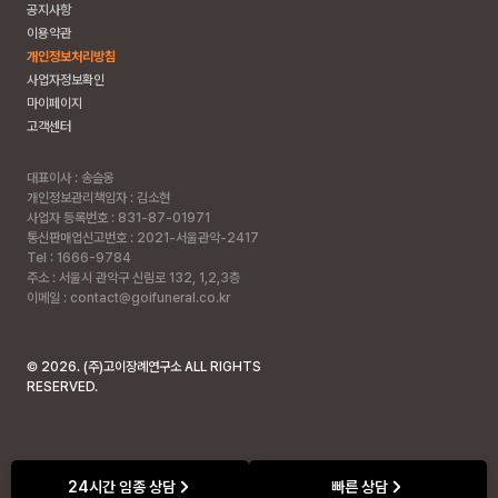
공지사항
이용약관
개인정보처리방침
사업자정보확인
마이페이지
고객센터
대표이사 : 송슬옹
개인정보관리책임자 : 김소현
사업자 등록번호 : 831-87-01971
통신판매업신고번호 : 2021-서울관악-2417
Tel : 1666-9784
주소 :
서울시 관악구 신림로 132, 1,2,3층
이메일 : contact@goifuneral.co.kr
©
2026
. (주)고이장례연구소 ALL RIGHTS
RESERVED.
24시간 임종 상담
빠른 상담