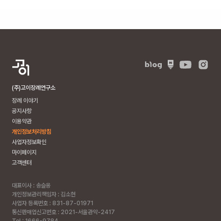
(주)고이장례연구소
장례 이야기
공지사항
이용약관
개인정보처리방침
사업자정보확인
마이페이지
고객센터
대표이사 : 송슬옹
개인정보관리책임자 : 김소현
사업자 등록번호 : 831-87-01971
통신판매업신고번호 : 2021-서울관악-2417