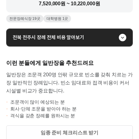
7,520,000원 ~ 10,220,000원
전문장례식장
19
곳
대학병원
1
곳
전북
전주시
장례 전체 비용 알아보기
이런 분들에게
일반장을
추천드려요
일반장은 조문객 200명 안팎 규모로 빈소를 갖춰 치르는 가
장 일반적인 장례입니다. 빈소 임대료와 접객 비용이 커서
시설별 비교가 중요합니다.
·
조문객이 많이 예상되는 분
·
회사·단체 조문을 받아야 하는 분
·
격식을 갖춘 장례를 원하시는 분
임종 준비 체크리스트 받기