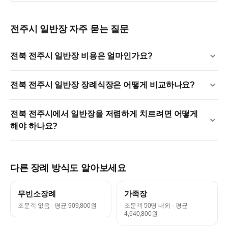
전주시
일반장
자주 묻는 질문
전북 전주시 일반장 비용은 얼마인가요?
전북 전주시 일반장 장례식장은 어떻게 비교하나요?
전북 전주시에서 일반장을 저렴하게 치르려면 어떻게
해야 하나요?
다른 장례 방식도 알아보세요
무빈소장례
가족장
조문객 없음
· 평균 909,800원
조문객 50명 내외
· 평균
4,640,800원