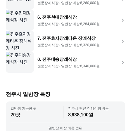
전문장례식장 ·
일반장
예상
8,260,000
원
6
.
전주현대장례식장
전문장례식장 ·
일반장
예상
8,284,000
원
7
.
전주효자장례타운 장례식장
전문장례식장 ·
일반장
예상
8,320,000
원
8
.
전주대송장례식장
전문장례식장 ·
일반장
예상
8,340,000
원
전주시
일반장
특징
일반장
가능한 곳
전주시
평균 장례식장 비용
20
곳
8,638,100
원
일반장
예상 비용 범위