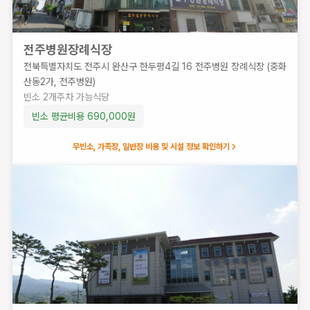
산
구
용
전주병원장례식장
머
전북특별자치도 전주시 완산구 한두평4길 16 전주병원 장례식장 (중화
리
산동2가, 전주병원)
로
빈소
2
개
주차 가능
식당
77
빈소 평균비용
690,000
원
(효
자
무빈소, 가족장, 일반장 비용 및 시설 정보 확인하기
동1
가,
효
사
랑
가
족
요
양
병
원)