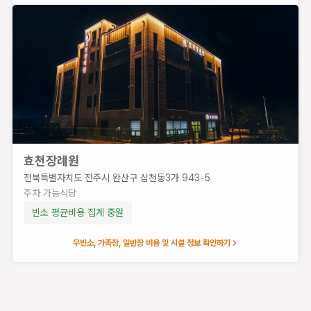
효천장례원
전북특별자치도 전주시 완산구 삼천동3가 943-5
주차 가능
식당
빈소 평균비용
집계 중
원
엠마오사랑병원장례식장
무빈소, 가족장, 일반장 비용 및 시설 정보 확인하기
전북
특별
자치
도 전
주시