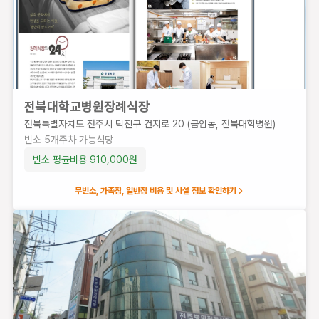
전북대학교병원장례식장
전북특별자치도 전주시 덕진구 건지로 20 (금암동, 전북대학병원)
빈소
5
개
주차 가능
식당
효사랑장례문화원 (효사랑가족요양병원)
전
빈소 평균비용
910,000
원
북
특
무빈소, 가족장, 일반장 비용 및 시설 정보 확인하기
별
자
치
도
전
주
시
완