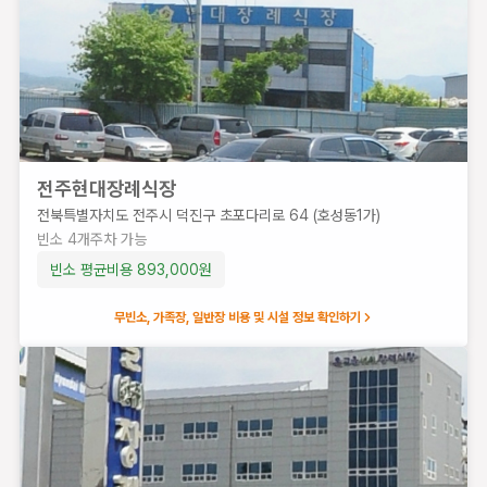
가
능
빈소 평균
비용
1,168,750
원
전주현대장례식장
전북특별자치도 전주시 덕진구 초포다리로 64 (호성동1가)
빈소
4
개
주차 가능
빈소 평균비용
893,000
원
무빈소, 가족장, 일반장 비용 및 시설 정보 확인하기