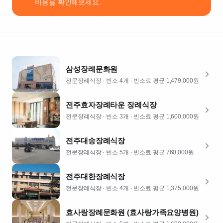
비용을 확인해보세요.
937
(호
성동
2가)
빈
소
삼성장례문화원
4
개
전문장례식장
· 빈소 4개
· 빈소료 평균 1,479,000원
주
차
전주효자장례타운 장례식장
가
전문장례식장
· 빈소 3개
· 빈소료 평균 1,600,000원
능
식
전주대송장례식장
당
전문장례식장
· 빈소 5개
· 빈소료 평균 760,000원
빈소 평균비
용
전주대한장례식장
1,479,000
전문장례식장
· 빈소 4개
· 빈소료 평균 1,375,000원
원
효사랑장례문화원 (효사랑가족요양병원)