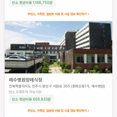
빈소 평균비용
1,168,750
원
완산
구 구
무빈소, 가족장, 일반장 비용 및 시설 정보 확인하기
이로
2050
(평화
동3
가)
빈
소
4
개
주
차
가
예수병원장례식장
능
전북특별자치도 전주시 완산구 서원로 365 (중화산동1가, 예수병원)
식
빈소
6
개
주차 가능
식당
당
빈소 평균비용
695,833
원
빈소 평균비
용
무빈소, 가족장, 일반장 비용 및 시설 정보 확인하기
1,375,000