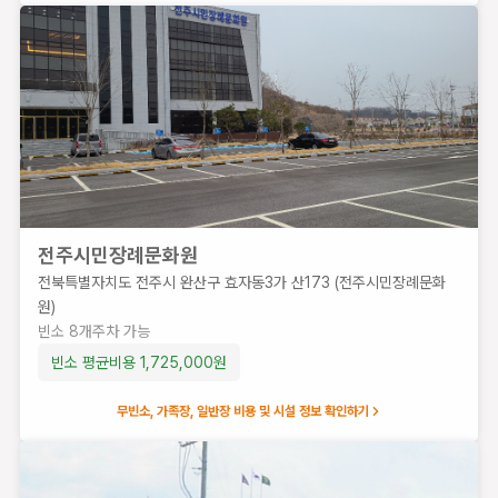
모악장례문화원
전북
특별
자치
도 전
주시
완산
구 우
림로
전주시민장례문화원
1109
전북특별자치도 전주시 완산구 효자동3가 산173 (전주시민장례문화
(삼천
원)
동2
빈소
8
개
주차 가능
가)
빈소 평균비용
1,725,000
원
빈
소
무빈소, 가족장, 일반장 비용 및 시설 정보 확인하기
8
개
주
차