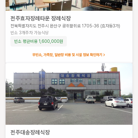
전주효자장례타운 장례식장
전북특별자치도 전주시 완산구 콩쥐팥쥐로 1705-36 (효자동3가)
빈소
3
개
주차 가능
식당
빈소 평균비용
1,600,000
원
무빈소, 가족장, 일반장 비용 및 시설 정보 확인하기
전주대송장례식장
전주대송장례식장