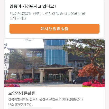
임종이 가까워지고 있나요?
지금 꼭 필요한 것부터, 24시간 임종 상담으로 바로
도와드려요.
24시간 임종 상담
전주대한장례식장
전북
특별
모악장례문화원
자치
전북특별자치도 전주시 완산구 우림로 1109 (삼천동2가)
도 전
빈소
8
개
주차 가능
주시