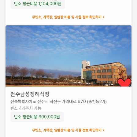
빈소 평균비용
1,104,000
원
무빈소, 가족장, 일반장 비용 및 시설 정보 확인하기
전주금성장례식장
전북특별자치도 전주시 덕진구 가리내로 670 (송천동2가)
빈소
4
개
주차 가능
빈소 평균비용
600,000
원
무빈소, 가족장, 일반장 비용 및 시설 정보 확인하기