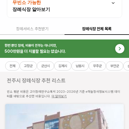
무빈소 가능한
장례식장 알아보기
장례서비스 추천받기
장례식장 전체 목록
전주효자장례타운 장례식장
전북특
한번 뿐인 장례, 비용이 전부는 아니지만,
별자치
500만원을 더 지불할 필요는 없습니다.
도 전
주시
전체
고창군
군산시
김제시
남원시
무주군
부안군
완산구
콩쥐팥
전주시 장례식장
추천 리스트
쥐로
1705-
빈소 평균 비용은 고이장례연구소에서 2023~2026년 기준 e하늘장사정보시스템 데이
36 (효
터를 바탕으로 추산한 비용입니다.
더 알아보기
자동3
가)
빈
소
3