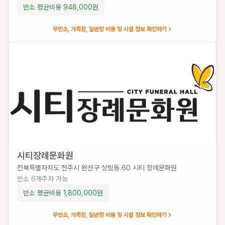
능
빈소 평균비용
948,000
원
식
당
무빈소, 가족장, 일반장 비용 및 시설 정보 확인하기
빈소 평균
비용
695,833
원
시티장례문화원
전북특별자치도 전주시 완산구 상림동 60 시티 장례문화원
빈소
6
개
주차 가능
빈소 평균비용
1,800,000
원
무빈소, 가족장, 일반장 비용 및 시설 정보 확인하기