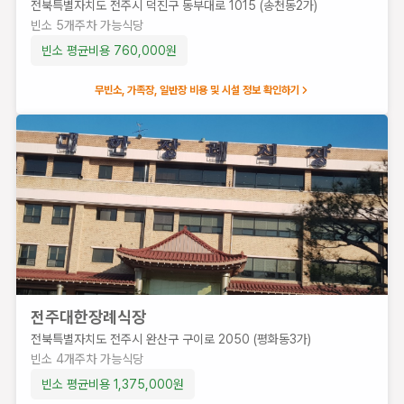
전북
전북특별자치도 전주시 덕진구 동부대로 1015 (송천동2가)
특별
빈소
5
개
주차 가능
식당
자치
빈소 평균비용
760,000
원
도 전
주시
무빈소, 가족장, 일반장 비용 및 시설 정보 확인하기
덕진
구 동
부대
로
1015
(송천
동2
가)
빈
소
5
전주대한장례식장
개
전북특별자치도 전주시 완산구 구이로 2050 (평화동3가)
주
빈소
4
개
주차 가능
식당
차
가
빈소 평균비용
1,375,000
원
능