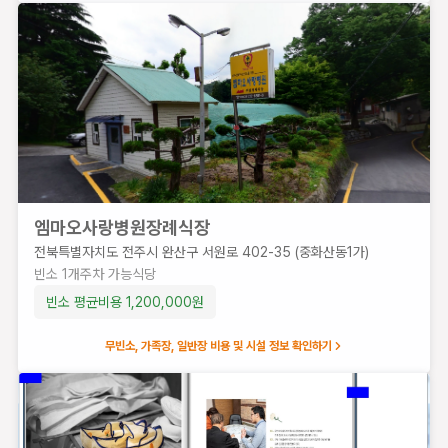
원
엠마오사랑병원장례식장
전북특별자치도 전주시 완산구 서원로 402-35 (중화산동1가)
빈소
1
개
주차 가능
식당
빈소 평균비용
1,200,000
원
무빈소, 가족장, 일반장 비용 및 시설 정보 확인하기