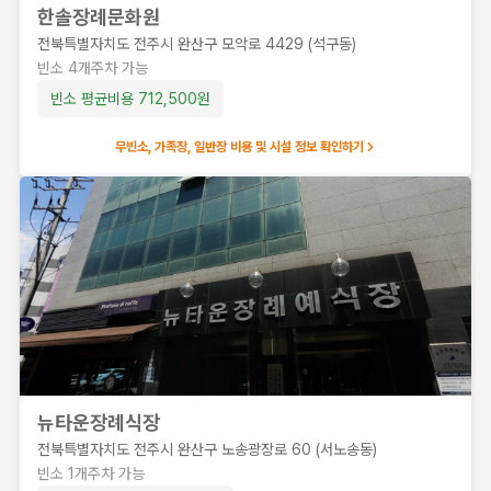
빈
한솔장례문화원
소
전북특별자치도 전주시 완산구 모악로 4429 (석구동)
5
빈소
4
개
주차 가능
개
빈소 평균비용
712,500
원
주
차
무빈소, 가족장, 일반장 비용 및 시설 정보 확인하기
가
능
식
당
빈소 평균비
용
1,600,000
원
뉴타운장례식장
전북특별자치도 전주시 완산구 노송광장로 60 (서노송동)
빈소
1
개
주차 가능