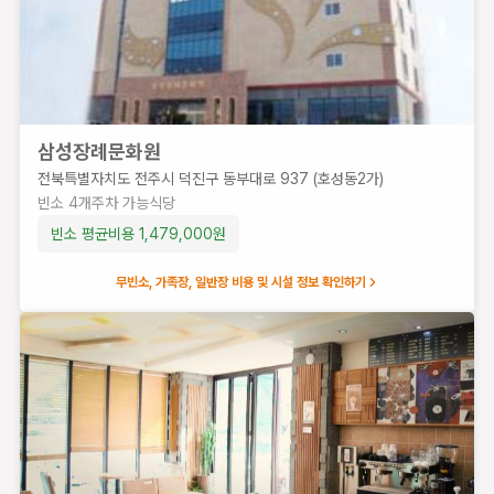
개
주
차
가
능
식
삼성장례문화원
당
전북특별자치도 전주시 덕진구 동부대로 937 (호성동2가)
빈소 평균비
빈소
4
개
주차 가능
식당
용
빈소 평균비용
1,479,000
원
1,600,000
원
무빈소, 가족장, 일반장 비용 및 시설 정보 확인하기