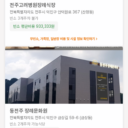
시
전주고려병원장례식장
완산
전북특별자치도 전주시 덕진구 안덕원로 367 (산정동)
구
빈소
3
개
주차 불가
서원
빈소 평균비용
933,333
원
로
365
무빈소, 가족장, 일반장 비용 및 시설 정보 확인하기
(중
화산
동1
가,
예수
병
원)
빈
소
6
개
주
동전주 장례문화원
차
전북특별자치도 전주시 덕진구 금상길 59-6 (금상동)
가
빈소
2
개
주차 가능
식당