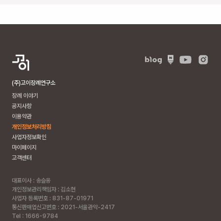
완산
구 서
원로
402-
35
(중화
산동1
가)
(주)고이장례연구소
빈
장례 이야기
소
공지사항
이용약관
개
개인정보처리방침
주
사업자정보확인
차
마이페이지
고객센터
가
능
식
대표이사 : 송슬옹
개인정보관리책임자 : 김소현
당
사업자 등록번호 : 831-87-01971
빈소 평균비
통신판매업신고번호 : 2021-서울관악-2417
용
Tel : 1666-9784