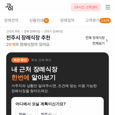
24시간 고객센터
장례견적
상품안내
장례절차
고객후기
N
2428
고이의 추천
전북
장례식장
전주시
장례식장
전주시 장례식장
추천
전북
장례식장
전체보기
20
개
의 장례식장이 있어요
빠른 확인
30초 안에 확인
내 근처 장례식장
한번에
알아보기
거주지와 상황만 알려주시면, 조건에 맞는 이용 가능한
장례식장을 찾아드려요.
어디에서 모실 계획이신가요?
전북
전주시