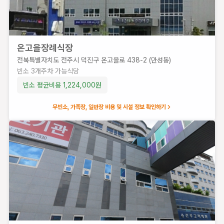
온고을장례식장
전북특별자치도 전주시 덕진구 온고을로 438-2 (만성동)
빈소
3
개
주차 가능
식당
빈소 평균비용
1,224,000
원
무빈소, 가족장, 일반장 비용 및 시설 정보 확인하기
예수병원장례식장
전북
특별
자치
도
전주