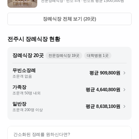
전문장례식장
· 빈소 5개
· 빈소료 평균 1,600,000원
장례식장 전체 보기 (
20
곳)
전주시
장례식장 현황
장례식장
20
곳
전문장례식장
19
곳
대학병원
1
곳
무빈소장례
평균
909,800
원
조문객 없음
가족장
평균
4,640,800
원
조문객 50명 내외
일반장
평균
8,638,100
원
조문객 200명 이상
간소화된 장례를 원하신다면?