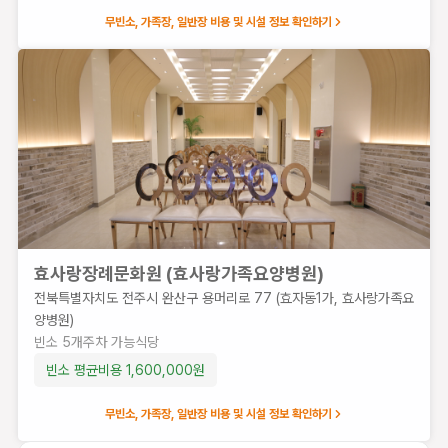
식
무빈소, 가족장, 일반장 비용 및 시설 정보 확인하기
당
빈소 평균
비용
760,000
원
효사랑장례문화원 (효사랑가족요양병원)
전북특별자치도 전주시 완산구 용머리로 77 (효자동1가, 효사랑가족요
양병원)
빈소
5
개
주차 가능
식당
빈소 평균비용
1,600,000
원
무빈소, 가족장, 일반장 비용 및 시설 정보 확인하기