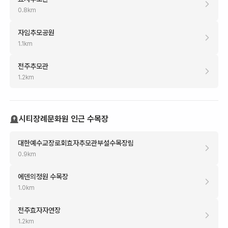
0.8
km
자임추모공원
1.1
km
전주추모관
1.2
km
시티장례문화원 인근 수목장
대한예수교장로회효자추모관부설수목장림
0.9
km
에덴의정원 수목장
1.0
km
전주효자자연장
1.2
km