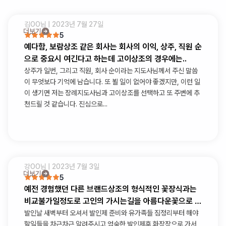
김OO
님 |
2023년 7월 27일
더보기
5
예다함, 보람상조 같은 회사는 회사의 이익, 상주, 직원 순
으로 중요시 여긴다고 하는데 고이상조의 경우에는..
상주가 일번, 그리고 직원, 회사 순이라는 지도사님께서 주신 말씀
이 무엇보다 기억에 남습니다. 또 뵐 일이 없어야 좋겠지만, 이런 일
이 생기면 저는 장례지도사님과 고이상조를 선택하고 또 주변에 추
천드릴 것 같습니다. 진심으로...
강OO
님 |
2023년 7월 3일
더보기
5
예전 경험했던 다른 브랜드상조의 형식적인 꽃장식과는
비교불가일정도로 고인의 가시는길을 아름다운꽃으로 가
득채워주셨습니다
발인날 새벽부터 오셔서 발인제 준비와 유가족들 짐정리부터 해야
할일들을 차근차근 알려주시고 엄숙한 발인제후 화장장으로 가서