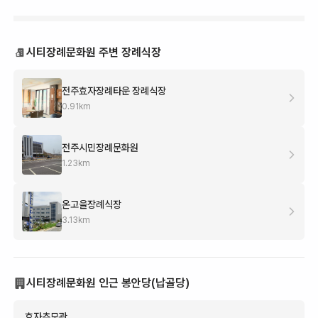
시티장례문화원 주변 장례식장
전주효자장례타운 장례식장
0.91
km
전주시민장례문화원
1.23
km
온고을장례식장
3.13
km
시티장례문화원 인근 봉안당(납골당)
효자추모관