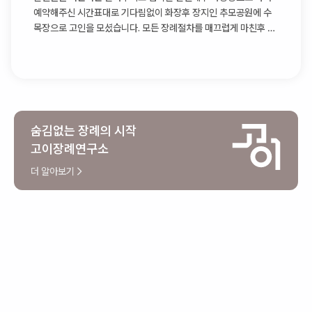
예약해주신 시간표대로 기다림없이 화장후 장지인 추모공원에 수
목장으로 고인을 모셨습니다. 모든 장례절차를 매끄럽게 마친후 다
시 장례식장으로 돌아와 상복반납까지 체크해주신후에 팀장님과
인사를 나누고 떠나셨습니다
숨김없는 장례의 시작
고이장례연구소
더 알아보기