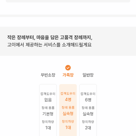
작은 장례부터, 마음을 담은 고품격 장례까지,
고이에서 제공하는 서비스를 소개해드릴게요
접객도우미
접객도우미
접객도우미
4명
없음
6명
장례 용품
장례 용품
장례 용품
실속형
기본형
실속형
장의차량
장의차량
장의차량
1
대
1
대
2
대