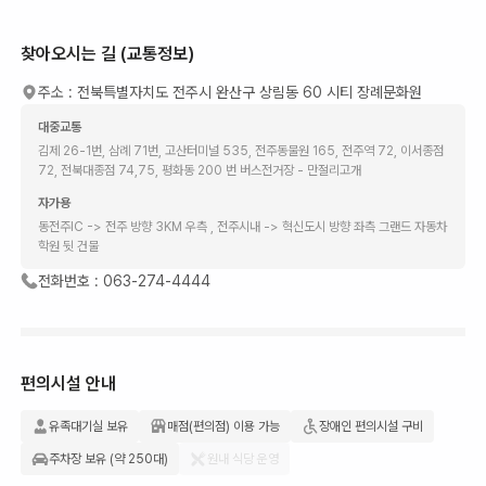
찾아오시는 길 (교통정보)
주소 :
전북특별자치도 전주시 완산구 상림동 60 시티 장례문화원
대중교통
김제 26-1번, 삼례 71번, 고산터미널 535, 전주동물원 165, 전주역 72, 이서종점
72, 전북대종점 74,75, 평화동 200 번 버스전거장 - 만절리고개
자가용
동전주IC -> 전주 방향 3KM 우측 , 전주시내 -> 혁신도시 방향 좌측 그랜드 자동차
학원 뒷 건물
전화번호 :
063-274-4444
편의시설 안내
유족대기실 보유
매점(편의점) 이용 가능
장애인 편의시설 구비
주차장 보유 (약 250대)
원내 식당 운영