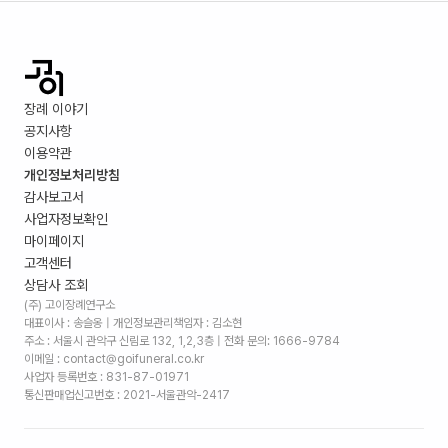
장례 이야기
공지사항
이용약관
개인정보처리방침
감사보고서
사업자정보확인
마이페이지
고객센터
상담사 조회
(주) 고이장례연구소
대표이사 : 송슬옹 | 개인정보관리책임자 : 김소현
주소 :
서울시 관악구 신림로 132, 1,2,3층
| 전화 문의: 1666-9784
이메일 : contact@goifuneral.co.kr
사업자 등록번호 : 831-87-01971
통신판매업신고번호 : 2021-서울관악-2417