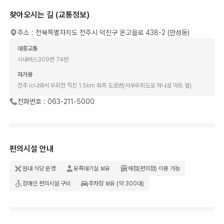
찾아오시는 길 (교통정보)
주소 :
전북특별자치도 전주시 덕진구 온고을로 438-2 (만성동)
대중교통
시내버스309번 74번
자가용
전주 ic나와서 우회전 직진 1.5km 좌측 도로변(서부우회도로 하나로 마트 옆)
전화번호 :
063-211-5000
편의시설 안내
원내 식당 운영
유족대기실 보유
매점(편의점) 이용 가능
장애인 편의시설 구비
주차장 보유 (약 300대)