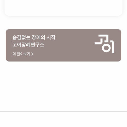
시 장례식장으로 돌아와 상복반납까지 체크해주신후에 팀장님과
인사를 나누고 떠나셨습니다
숨김없는 장례의 시작
고이장례연구소
더 알아보기