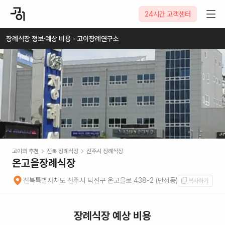
2026-08-10
24시간 고객센터
장례식장 정보·예상 비용 - 고이장례연구소
고이의 추천
전북
장례식장
전주시
장례식장
온고을장례식장
전북특별자치도 전주시 덕진구 온고을로 438-2 (만성동)
복사하기
장례식장 예상 비용