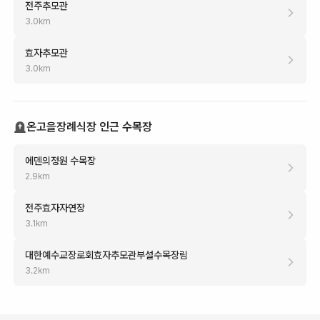
전주추모관
3.0
km
효자추모관
3.0
km
온고을장례식장 인근 수목장
에덴의정원 수목장
2.9
km
전주효자자연장
3.1
km
대한예수교장로회효자추모관부설수목장림
3.2
km