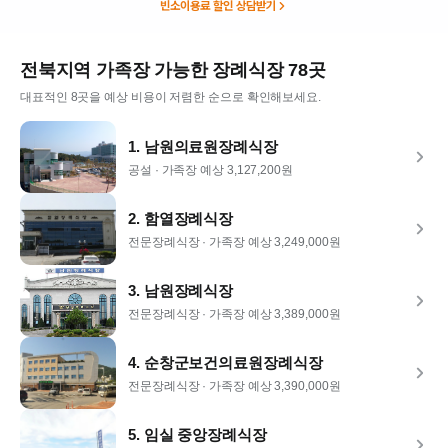
빈소이용료 할인 상담받기
전북지역
가족장
가능한 장례식장
78
곳
대표적인
8
곳을 예상 비용이 저렴한 순으로 확인해보세요.
1
.
남원의료원장례식장
공설 ·
가족장
예상
3,127,200
원
2
.
함열장례식장
전문장례식장 ·
가족장
예상
3,249,000
원
3
.
남원장례식장
전문장례식장 ·
가족장
예상
3,389,000
원
4
.
순창군보건의료원장례식장
전문장례식장 ·
가족장
예상
3,390,000
원
5
.
임실 중앙장례식장