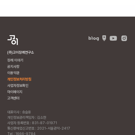
(주)고이장례연구소
장례 이야기
공지사항
이용약관
개인정보처리방침
사업자정보확인
마이페이지
고객센터
대표이사 : 송슬옹
개인정보관리책임자 : 김소현
사업자 등록번호 : 831-87-01971
통신판매업신고번호 : 2021-서울관악-2417
Tel : 1666-9784