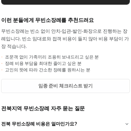
이런 분들에게
무빈소장례를
추천드려요
무빈소장례는 빈소 없이 안치-입관-발인-화장으로 진행하는 장
례입니다. 빈소 임대료와 접객 비용이 들지 않아 비용 부담이 가
장 적습니다.
·
조문객 없이 가족끼리 조용히 보내드리고 싶은 분
·
장례 비용 부담을 최대한 줄이고 싶은 분
·
고인의 뜻에 따라 간소한 장례를 원하시는 분
임종 준비 체크리스트 받기
전북지역
무빈소장례
자주 묻는 질문
전북 무빈소장례 비용은 얼마인가요?