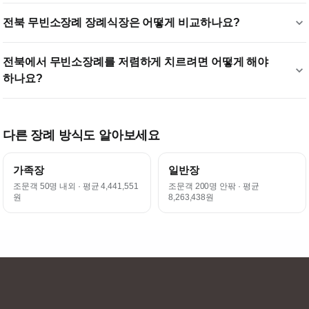
전북 무빈소장례 장례식장은 어떻게 비교하나요?
전북에서 무빈소장례를 저렴하게 치르려면 어떻게 해야
하나요?
다른 장례 방식도 알아보세요
가족장
일반장
조문객 50명 내외
· 평균 4,441,551
조문객 200명 안팎
· 평균
원
8,263,438원