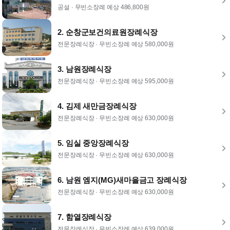
공설 ·
무빈소장례
예상
486,800
원
2
.
순창군보건의료원장례식장
전문장례식장 ·
무빈소장례
예상
580,000
원
3
.
남원장례식장
전문장례식장 ·
무빈소장례
예상
595,000
원
4
.
김제 새만금장례식장
전문장례식장 ·
무빈소장례
예상
630,000
원
5
.
임실 중앙장례식장
전문장례식장 ·
무빈소장례
예상
630,000
원
6
.
남원 엠지(MG)새마을금고 장례식장
전문장례식장 ·
무빈소장례
예상
630,000
원
7
.
함열장례식장
전문장례식장 ·
무빈소장례
예상
639,000
원