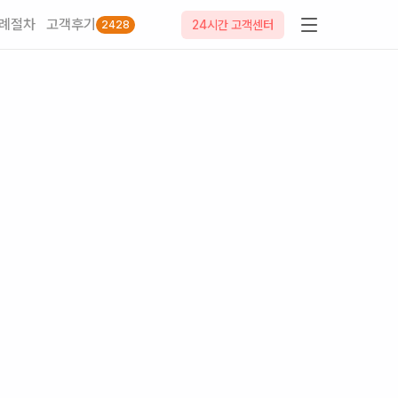
례절차
고객후기
24시간 고객센터
2428