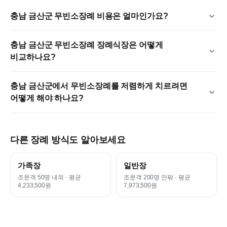
충남 금산군 무빈소장례 비용은 얼마인가요?
충남 금산군 무빈소장례 장례식장은 어떻게
비교하나요?
충남 금산군에서 무빈소장례를 저렴하게 치르려면
어떻게 해야 하나요?
다른 장례 방식도 알아보세요
가족장
일반장
조문객 50명 내외
· 평균
조문객 200명 안팎
· 평균
4,233,500원
7,973,500원