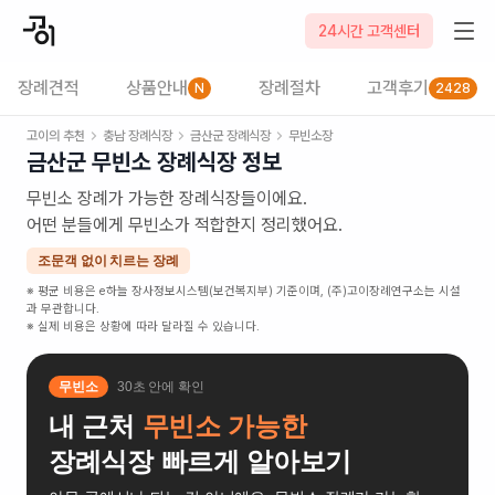
24시간 고객센터
장례견적
상품안내
장례절차
고객후기
N
2428
고이의 추천
충남
장례식장
금산군
장례식장
무빈소장
금산군
무빈소
장례식장 정보
무빈소 장례가 가능한 장례식장들이에요.
어떤 분들에게 무빈소가 적합한지 정리했어요.
조문객 없이 치르는 장례
※ 평균 비용은 e하늘 장사정보시스템(보건복지부) 기준이며, (주)고이장례연구소는 시설
과 무관합니다.
※ 실제 비용은 상황에 따라 달라질 수 있습니다.
무빈소
30초 안에 확인
내 근처
무빈소 가능한
장례식장 빠르게 알아보기