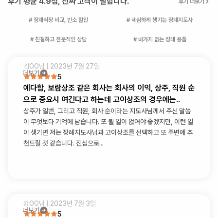
후기 평균 4.9점, 진짜 고객이 말합니다.
후기 더보기
# 장례식장 비교, 빈소 할인
# 세심하게 챙기는 장례지도사
# 친절하고 전문적인 상담
# 바가지 없는 장례 용품
김OO
님 |
2023년 7월 27일
더보기
5
예다함, 보람상조 같은 회사는 회사의 이익, 상주, 직원 순
으로 중요시 여긴다고 하는데 고이상조의 경우에는..
상주가 일번, 그리고 직원, 회사 순이라는 지도사님께서 주신 말씀
이 무엇보다 기억에 남습니다. 또 뵐 일이 없어야 좋겠지만, 이런 일
이 생기면 저는 장례지도사님과 고이상조를 선택하고 또 주변에 추
천드릴 것 같습니다. 진심으로...
강OO
님 |
2023년 7월 3일
더보기
5