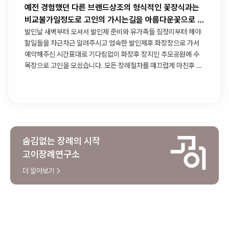
예전 경험했던 다른 브랜드상조의 형식적인 꽃장식과는
비교불가일정도로 고인의 가시는길을 아름다운꽃으로 가
득채워주셨습니다
발인날 새벽부터 오셔서 발인제 준비와 유가족들 짐정리부터 해야
할일들을 차근차근 알려주시고 엄숙한 발인제후 화장장으로 가서
예약해주신 시간표대로 기다림없이 화장후 장지인 추모공원에 수
목장으로 고인을 모셨습니다. 모든 장례절차를 매끄럽게 마친후 다
시 장례식장으로 돌아와 상복반납까지 체크해주신후에 팀장님과
인사를 나누고 떠나셨습니다
숨김없는 장례의 시작
고이장례연구소
더 알아보기