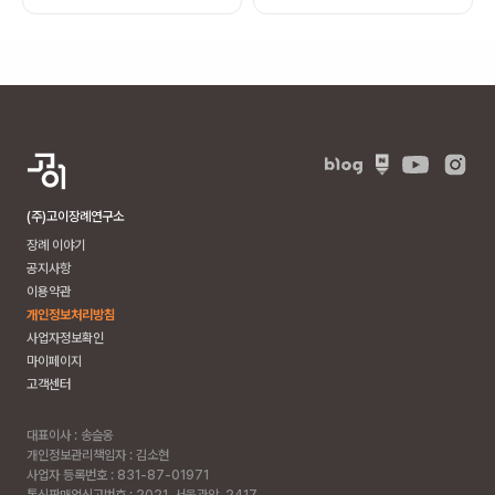
(주)고이장례연구소
장례 이야기
공지사항
이용약관
개인정보처리방침
사업자정보확인
마이페이지
고객센터
대표이사 : 송슬옹
개인정보관리책임자 : 김소현
사업자 등록번호 : 831-87-01971