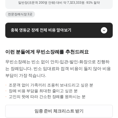
일반장(
조문객 200명 안팎
) 대비 약
7,323,333
원 ·
91
% 절약
전문장례식장
3
곳
충북
영동군
장례 전체 비용 알아보기
이런 분들에게
무빈소장례를
추천드려요
무빈소장례는 빈소 없이 안치-입관-발인-화장으로 진행하
는 장례입니다. 빈소 임대료와 접객 비용이 들지 않아 비용
부담이 가장 적습니다.
·
조문객 없이 가족끼리 조용히 보내드리고 싶은 분
·
장례 비용 부담을 최대한 줄이고 싶은 분
·
고인의 뜻에 따라 간소한 장례를 원하시는 분
임종 준비 체크리스트 받기