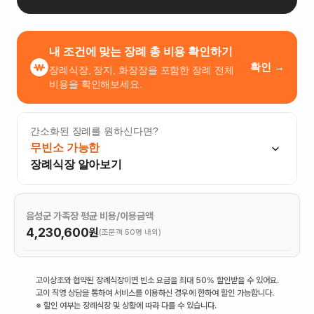
내 조건에 맞는 장례 총 비용 확인하기
확인 →
장례식장, 장지, 화장장을 포함한 장례 전체
비용을 확인해보세요.
간소화된 장례를 원하신다면?
무빈소 가능한
장례식장 알아보기
음성군 가족장 평균 비용/이용금액
4,230,600
원
(조문객 50명 내외)
고이상조와 협약된 장례식장이면 빈소 요금을 최대 50% 할인받을 수 있어요.
고이 직영 상담을 통하여 서비스를 이용하신 경우에 한하여 할인 가능합니다.
※ 할인 여부는 장례식장 및 상황에 따라 다를 수 있습니다.