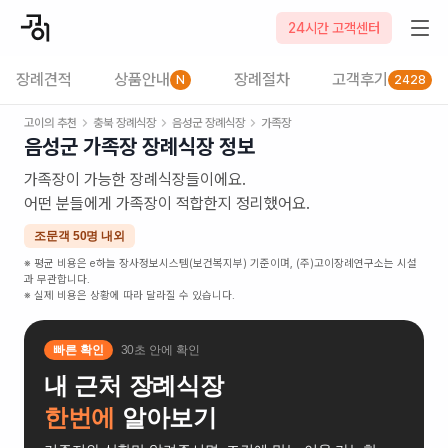
24시간 고객센터
장례견적
상품안내
장례절차
고객후기
N
2428
고이의 추천
충북
장례식장
음성군
장례식장
가족장
음성군
가족장
장례식장 정보
가족장이 가능한 장례식장들이에요.
어떤 분들에게 가족장이 적합한지 정리했어요.
조문객 50명 내외
※ 평균 비용은 e하늘 장사정보시스템(보건복지부) 기준이며, (주)고이장례연구소는 시설
과 무관합니다.
※ 실제 비용은 상황에 따라 달라질 수 있습니다.
빠른 확인
30초 안에 확인
내 근처 장례식장
한번에
알아보기