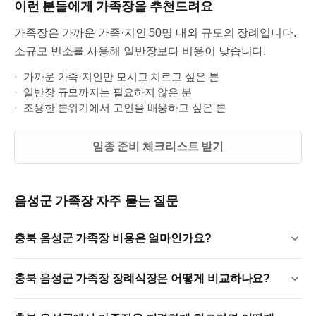
이런 분들에게
가족장을
추천드려요
가족장은 가까운 가족·지인 50명 내외 규모의 장례입니다.
소규모 빈소를 사용해 일반장보다 비용이 낮습니다.
·
가까운 가족·지인만 모시고 치르고 싶은 분
·
일반장 규모까지는 필요하지 않은 분
·
조용한 분위기에서 고인을 배웅하고 싶은 분
임종 준비 체크리스트 받기
음성군
가족장
자주 묻는 질문
충북 음성군 가족장 비용은 얼마인가요?
충북 음성군 가족장 장례식장은 어떻게 비교하나요?