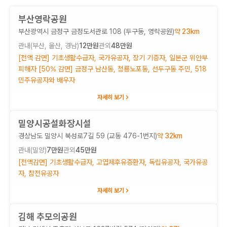
부산영락공원
부산광역시 금정구 금정도서관로 108 (두구동, 영락공원)
약
23
km
관내(
부산, 울산, 경남
)
12만원
관외
48만원
[전액 감면] 기초생활수급자, 국가유공자, 장기 기증자, 일본군 위안부
피해자 [50% 감면] 금정구 남산동, 청룡노포동, 선두구동 주민, 518
민주유공자와 배우자
자세히 보기
밀양시공설화장시설
경상남도 밀양시 북성로7길 59 (교동 476-1번지)
약
32
km
관내(
밀양
)
7만원
관외
45만원
[전액감면] 기초생활수급자, 고엽제후유증환자, 독립유공자, 국가유공
자, 참전유공자
자세히 보기
김해 추모의공원