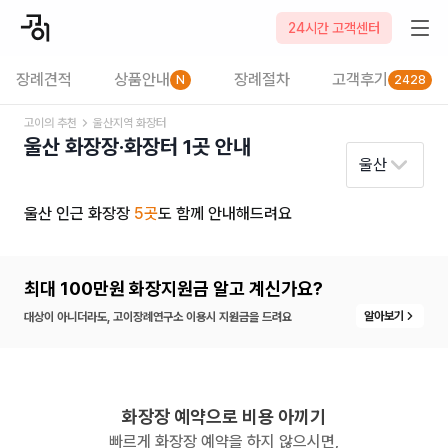
24시간 고객센터
장례견적
상품안내
장례절차
고객후기
N
2428
고이의 추천
울산
지역 화장터
울산
화장장·화장터
1
곳 안내
울산
울산
인근 화장장
5
곳
도 함께 안내해드려요
최대 100만원 화장지원금 알고 계신가요?
알아보기
대상이 아니더라도, 고이장례연구소 이용시 지원금을 드려요
화장장 예약으로 비용 아끼기
빠르게 화장장 예약을 하지 않으시면,