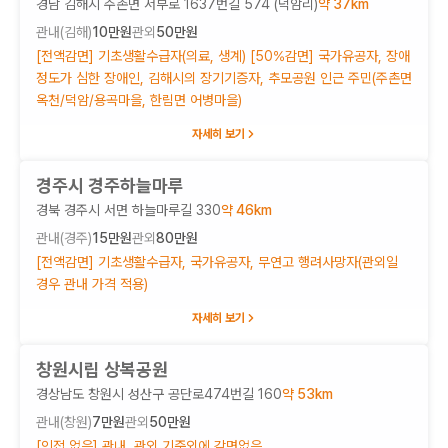
경남 김해시 주촌면 서부로 1637번길 574 (덕암리)
약
37
km
관내(
김해
)
10만원
관외
50만원
[전액감면] 기초생활수급자(의료, 생계) [50%감면] 국가유공자, 장애
정도가 심한 장애인, 김해시의 장기기증자, 추모공원 인근 주민(주촌면
옥천/덕암/용곡마을, 한림면 어병마을)
자세히 보기
경주시 경주하늘마루
경북 경주시 서면 하늘마루길 330
약
46
km
관내(
경주
)
15만원
관외
80만원
[전액감면] 기초생활수급자, 국가유공자, 무연고 행려사망자(관외일
경우 관내 가격 적용)
자세히 보기
창원시립 상복공원
경상남도 창원시 성산구 공단로474번길 160
약
53
km
관내(
창원
)
7만원
관외
50만원
[인접 없음] 관내, 관외 기준외에 감면없음