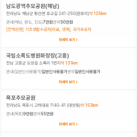
남도광역추모공원(해남)
전라남도 해남군 황산면 호교길 241-250(원호리)
약
125
km
관내(
해남, 완도, 진도
)
7만원
관외
50만원
[전액감면] 기초생활수급자(의료, 생계), 국가유공자
자세히 보기
국립소록도병원화장장(고흥)
전남 고흥군 도양읍 소록리 1번지
약
131
km
관내(
일반인사용불가
)
일반인사용불가
관외
일반인사용불가
자세히 보기
목포추모공원
전라남도 목포시 고하대로 1140-41 (대양동)
약
153
km
관내(
목포
)
9만원
관외
55만원
자세히 보기