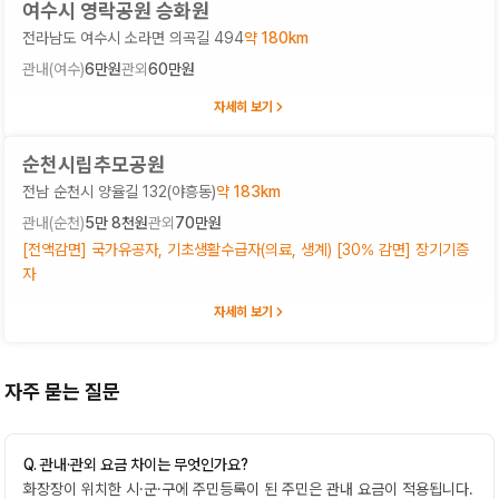
여수시 영락공원 승화원
전라남도 여수시 소라면 의곡길 494
약
180
km
관내(
여수
)
6만원
관외
60만원
자세히 보기
순천시립추모공원
전남 순천시 양율길 132(야흥동)
약
183
km
관내(
순천
)
5만 8천원
관외
70만원
[전액감면] 국가유공자, 기초생활수급자(의료, 생계) [30% 감면] 장기기증
자
자세히 보기
자주 묻는 질문
Q.
관내·관외 요금 차이는 무엇인가요?
화장장이 위치한 시·군·구에 주민등록이 된 주민은 관내 요금이 적용됩니다.