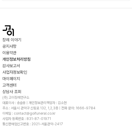
장례 이야기
공지사항
이용약관
개인정보처리방침
감사보고서
사업자정보확인
마이페이지
고객센터
상담사 조회
(주) 고이장례연구소
대표이사 : 송슬옹 | 개인정보관리책임자 : 김소현
주소 :
서울시 관악구 신림로 132, 1,2,3층
| 전화 문의: 1666-9784
이메일 : contact@goifuneral.co.kr
사업자 등록번호 : 831-87-01971
통신판매업신고번호 : 2021-서울관악-2417