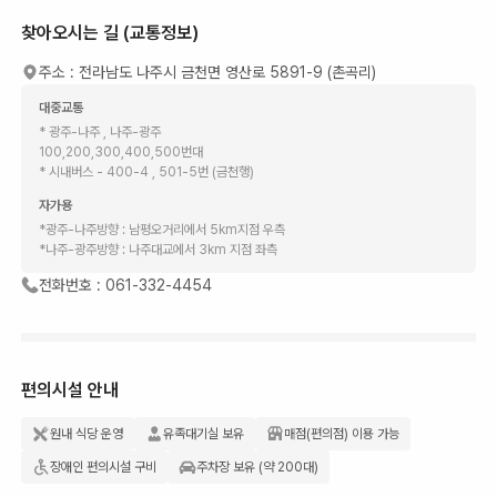
찾아오시는 길 (교통정보)
주소 :
전라남도 나주시 금천면 영산로 5891-9 (촌곡리)
대중교통
* 광주-나주 , 나주-광주
100,200,300,400,500번대
* 시내버스 - 400-4 , 501-5번 (금천행)
자가용
*광주-나주방향 : 남평오거리에서 5km지점 우측
*나주-광주방향 : 나주대교에서 3km 지점 좌측
전화번호 :
061-332-4454
편의시설 안내
원내 식당 운영
유족대기실 보유
매점(편의점) 이용 가능
장애인 편의시설 구비
주차장 보유 (약 200대)