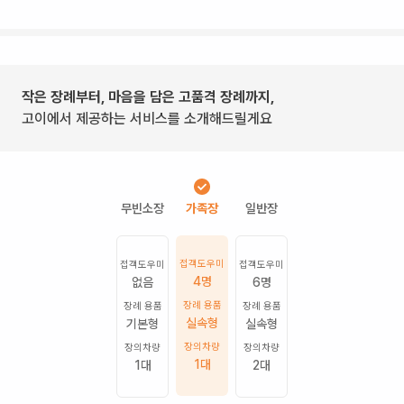
작은 장례부터, 마음을 담은 고품격 장례까지,
고이에서 제공하는 서비스를 소개해드릴게요
접객도우미
접객도우미
접객도우미
4명
없음
6명
장례 용품
장례 용품
장례 용품
실속형
기본형
실속형
장의차량
장의차량
장의차량
1
대
1
대
2
대