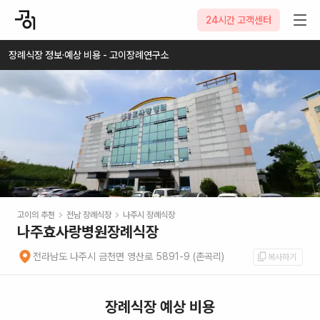
2026-08-08
24시간 고객센터
장례식장 정보·예상 비용 - 고이장례연구소
고이의 추천
전남
장례식장
나주시
장례식장
나주효사랑병원장례식장
전라남도 나주시 금천면 영산로 5891-9 (촌곡리)
복사하기
장례식장 예상 비용