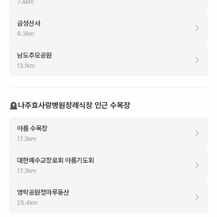
7.4
km
금성산사
9.3
km
남도추모공원
13.1
km
나주효사랑병원장례식장 인근 수목장
아름 수목장
17.3
km
대한예수교장로회 아름기도회
17.3
km
영락공원청마루동산
25.4
km