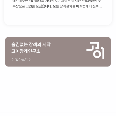
예약해주신 시간표대로 기다림없이 화장후 장지인 추모공원에 수
목장으로 고인을 모셨습니다. 모든 장례절차를 매끄럽게 마친후 다
시 장례식장으로 돌아와 상복반납까지 체크해주신후에 팀장님과
인사를 나누고 떠나셨습니다
숨김없는 장례의 시작
고이장례연구소
더 알아보기