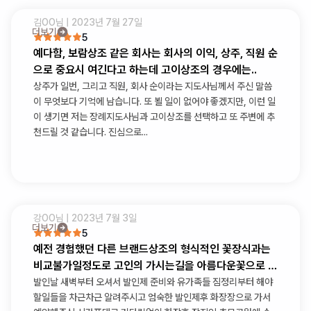
김OO
님 |
2023년 7월 27일
더보기
5
예다함, 보람상조 같은 회사는 회사의 이익, 상주, 직원 순
으로 중요시 여긴다고 하는데 고이상조의 경우에는..
상주가 일번, 그리고 직원, 회사 순이라는 지도사님께서 주신 말씀
이 무엇보다 기억에 남습니다. 또 뵐 일이 없어야 좋겠지만, 이런 일
이 생기면 저는 장례지도사님과 고이상조를 선택하고 또 주변에 추
천드릴 것 같습니다. 진심으로...
강OO
님 |
2023년 7월 3일
더보기
5
예전 경험했던 다른 브랜드상조의 형식적인 꽃장식과는
비교불가일정도로 고인의 가시는길을 아름다운꽃으로 가
득채워주셨습니다
발인날 새벽부터 오셔서 발인제 준비와 유가족들 짐정리부터 해야
할일들을 차근차근 알려주시고 엄숙한 발인제후 화장장으로 가서