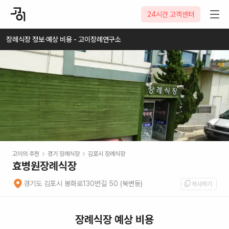
2026-08-06
24시간 고객센터
장례식장 정보·예상 비용 - 고이장례연구소
고이의 추천
경기
장례식장
김포시
장례식장
효병원장례식장
경기도 김포시 봉화로130번길 50 (북변동)
복사하기
장례식장 예상 비용