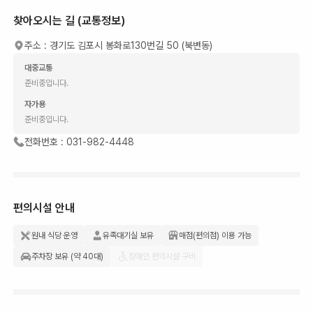
찾아오시는 길 (교통정보)
주소 :
경기도 김포시 봉화로130번길 50 (북변동)
대중교통
준비중입니다.
자가용
준비중입니다.
전화번호 :
031-982-4448
편의시설 안내
원내 식당 운영
유족대기실 보유
매점(편의점) 이용 가능
주차장 보유 (약 40대)
장애인 편의시설 구비