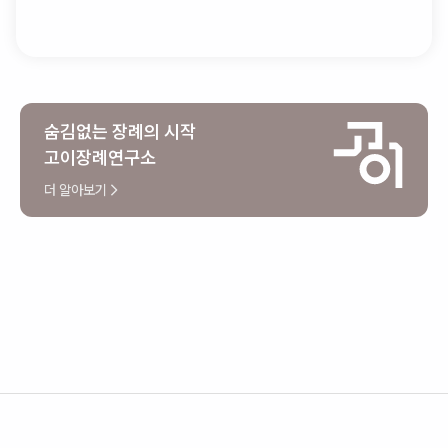
시 장례식장으로 돌아와 상복반납까지 체크해주신후에 팀장님과
인사를 나누고 떠나셨습니다
숨김없는 장례의 시작
고이장례연구소
더 알아보기