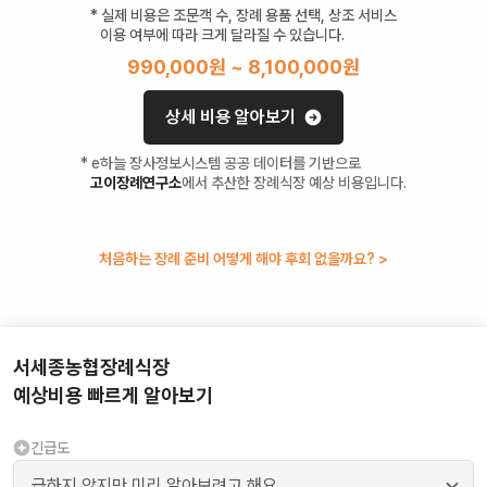
* 실제 비용은 조문객 수, 장례 용품 선택, 상조 서비스
이용 여부에 따라 크게 달라질 수 있습니다.
990,000
원 ~
8,100,000
원
상세 비용 알아보기
* e하늘 장사정보시스템 공공 데이터를 기반으로
고이장례연구소
에서 추산한 장례식장 예상 비용입니다.
처음하는 장례 준비 어떻게 해야 후회 없을까요? >
서세종농협장례식장
예상비용 빠르게 알아보기
긴급도