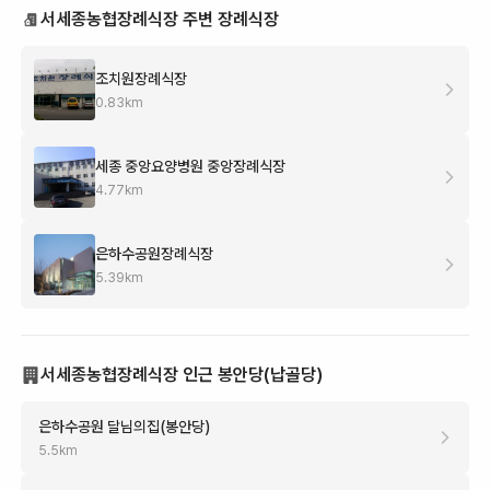
서세종농협장례식장 주변 장례식장
조치원장례식장
0.83
km
세종 중앙요양병원 중앙장례식장
4.77
km
은하수공원장례식장
5.39
km
서세종농협장례식장 인근 봉안당(납골당)
은하수공원 달님의집(봉안당)
5.5
km