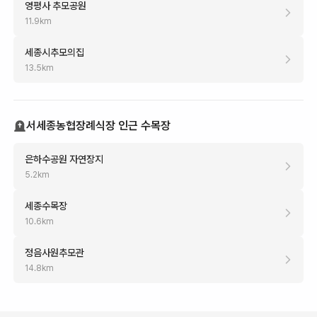
영평사 추모공원
11.9
km
세종시추모의집
13.5
km
서세종농협장례식장 인근 수목장
은하수공원 자연장지
5.2
km
세종수목장
10.6
km
정음사원추모관
14.8
km