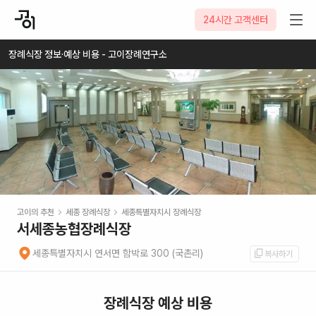
2026-08-07
24시간 고객센터
장례식장 정보·예상 비용 - 고이장례연구소
고이의 추천
세종
장례식장
세종특별자치시
장례식장
서세종농협장례식장
세종특별자치시 연서면 함박로 300 (국촌리)
복사하기
장례식장 예상 비용