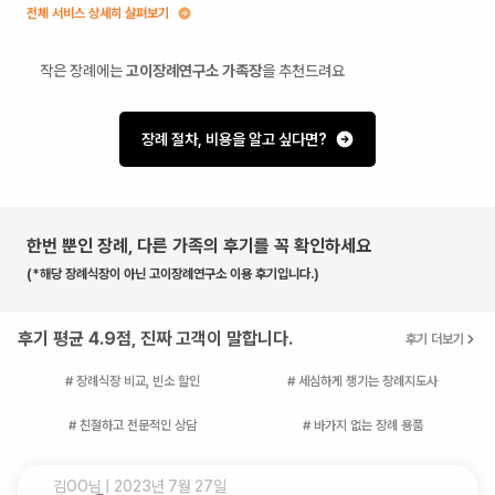
전체 서비스 상세히 살펴보기
작은 장례에는
고이장례연구소 가족장
을 추천드려요
장례 절차, 비용을 알고 싶다면?
한번 뿐인 장례, 다른 가족의 후기를 꼭 확인하세요
(*해당 장례식장이 아닌 고이장례연구소 이용 후기입니다.)
후기 평균 4.9점, 진짜 고객이 말합니다.
후기 더보기
# 장례식장 비교, 빈소 할인
# 세심하게 챙기는 장례지도사
# 친절하고 전문적인 상담
# 바가지 없는 장례 용품
김OO
님 |
2023년 7월 27일