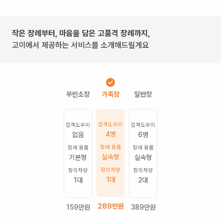
작은 장례부터, 마음을 담은 고품격 장례까지,
고이에서 제공하는 서비스를 소개해드릴게요
접객도우미
접객도우미
접객도우미
4명
없음
6명
장례 용품
장례 용품
장례 용품
실속형
기본형
실속형
장의차량
장의차량
장의차량
1
대
1
대
2
대
289
만원
159
만원
389
만원