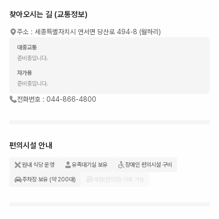
찾아오시는 길 (교통정보)
주소 :
세종특별자치시 연서면 당산로 494-8 (월하리)
대중교통
준비중입니다.
자가용
준비중입니다.
전화번호 :
044-866-4800
편의시설 안내
원내 식당 운영
유족대기실 보유
장애인 편의시설 구비
주차장 보유 (약 200대)
매점(편의점) 이용 가능