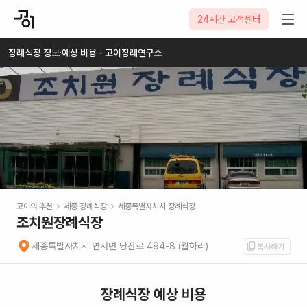
2026-08-06
24시간 고객센터
장례식장 정보·예상 비용 - 고이장례연구소
고이의 추천
세종
장례식장
세종특별자치시
장례식장
조치원장례식장
세종특별자치시 연서면 당산로 494-8 (월하리)
복사하기
장례식장 예상 비용