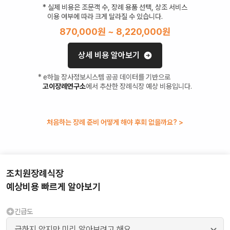
* 실제 비용은 조문객 수, 장례 용품 선택, 상조 서비스
이용 여부에 따라 크게 달라질 수 있습니다.
870,000
원 ~
8,220,000
원
상세 비용 알아보기
* e하늘 장사정보시스템 공공 데이터를 기반으로
고이장례연구소
에서 추산한 장례식장 예상 비용입니다.
처음하는 장례 준비 어떻게 해야 후회 없을까요? >
조치원장례식장
예상비용 빠르게 알아보기
긴급도