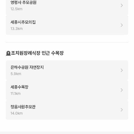
영평사 추모공원
12.5
km
세종시추모의집
13.3
km
조치원장례식장 인근 수목장
은하수공원 자연장지
5.9
km
세종수목장
11.1
km
정음사원추모관
14.0
km