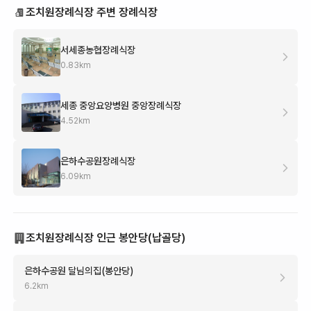
조치원장례식장 주변 장례식장
서세종농협장례식장
0.83
km
세종 중앙요양병원 중앙장례식장
4.52
km
은하수공원장례식장
6.09
km
조치원장례식장 인근 봉안당(납골당)
은하수공원 달님의집(봉안당)
6.2
km