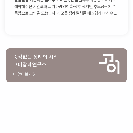
할일들을 차근차근 알려주시고 엄숙한 발인제후 화장장으로 가서
예약해주신 시간표대로 기다림없이 화장후 장지인 추모공원에 수
목장으로 고인을 모셨습니다. 모든 장례절차를 매끄럽게 마친후 다
시 장례식장으로 돌아와 상복반납까지 체크해주신후에 팀장님과
인사를 나누고 떠나셨습니다
숨김없는 장례의 시작
고이장례연구소
더 알아보기