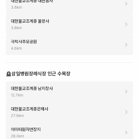
대한불교조계종 대관음사
3.6
km
대한불교조계종 불광사
3.8
km
극락사추모공원
4.6
km
삼일병원장례식장 인근 수목장
대한불교조계종 남지장사
12.7
km
대한불교조계종은해사
27.9
km
아미타원자연장지
28.0
km