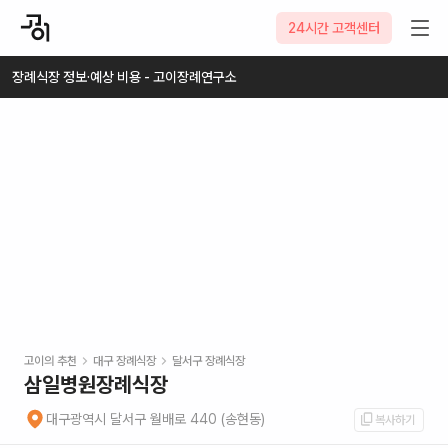
2026-08-10
24시간 고객센터
장례식장 정보·예상 비용 - 고이장례연구소
고이의 추천
대구
장례식장
달서구
장례식장
삼일병원장례식장
대구광역시 달서구 월배로 440 (송현동)
복사하기