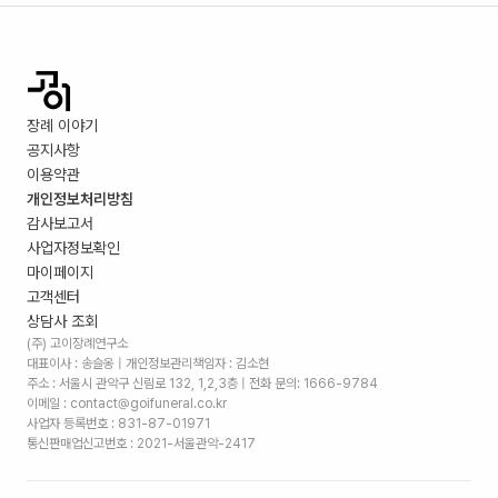
장례 이야기
공지사항
이용약관
개인정보처리방침
감사보고서
사업자정보확인
마이페이지
고객센터
상담사 조회
(주) 고이장례연구소
대표이사 : 송슬옹 | 개인정보관리책임자 : 김소현
주소 :
서울시 관악구 신림로 132, 1,2,3층
| 전화 문의: 1666-9784
이메일 : contact@goifuneral.co.kr
사업자 등록번호 : 831-87-01971
통신판매업신고번호 : 2021-서울관악-2417