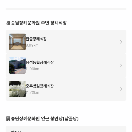
송원장례문화원 주변 장례식장
탄금장례식장
8.99
km
음성농협장례식장
11.09
km
충주병원장례식장
11.70
km
송원장례문화원 인근 봉안당(납골당)