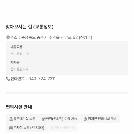
찾아오시는 길 (교통정보)
주소 :
충청북도 충주시 주덕읍 신양로 62 (신양리)
대중교통
준비중입니다.
자가용
준비중입니다.
전화번호 :
043-724-2211
편의시설 안내
유족대기실 보유
매점(편의점) 이용 가능
장애인 편의시설 구비
주차장 보유 (약 80대)
원내 식당 운영