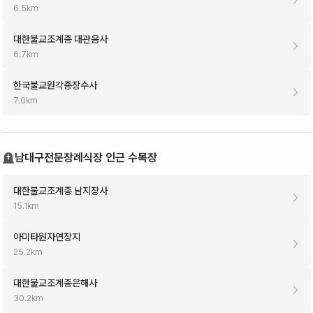
6.5
km
대한불교조계종 대관음사
6.7
km
한국불교원각종장수사
7.0
km
남대구전문장례식장 인근 수목장
대한불교조계종 남지장사
15.1
km
아미타원자연장지
25.2
km
대한불교조계종은해사
30.2
km