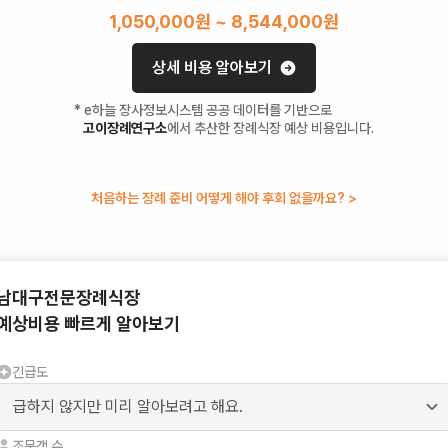
1,050,000
원 ~
8,544,000
원
상세 비용 알아보기
* e하늘 장사정보시스템 공공 데이터를 기반으로
고이장례연구소
에서 추산한 장례식장 예상 비용입니다.
처음하는 장례 준비 어떻게 해야 후회 없을까요? >
남대구전문장례식장
예상비용 빠르게 알아보기
긴급도
조문객 수