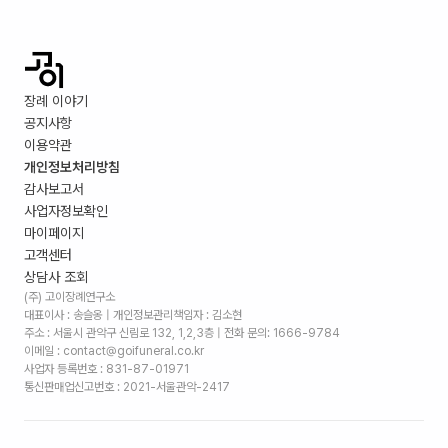
장례 이야기
공지사항
이용약관
개인정보처리방침
감사보고서
사업자정보확인
마이페이지
고객센터
상담사 조회
(주) 고이장례연구소
대표이사 : 송슬옹 | 개인정보관리책임자 : 김소현
주소 :
서울시 관악구 신림로 132, 1,2,3층
| 전화 문의: 1666-9784
이메일 : contact@goifuneral.co.kr
사업자 등록번호 : 831-87-01971
통신판매업신고번호 : 2021-서울관악-2417