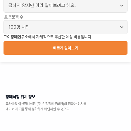
조문객 수
고이장례연구소
에서 자체적으로 추산한 예상 비용입니다.
빠르게 알아보기
장례식장 위치 정보
교원예움 아산장례식장 (구. 신정장례문화원)
의 정확한 위치를
네이버 지도를 통해 정확하게 확인하실 수 있어요.