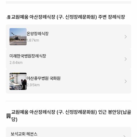
교원예움 아산장례식장 (구. 신정장례문화원) 주변 장례식장
온양장례식장
1.87
km
미래한국병원장례식장
2.64
km
아산충무병원 국화원
2.95
km
교원예움 아산장례식장 (구. 신정장례문화원) 인근 봉안당(납골
당)
보석교회 헤븐스