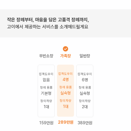
작은 장례부터, 마음을 담은 고품격 장례까지,
고이에서 제공하는 서비스를 소개해드릴게요
접객도우미
접객도우미
접객도우미
4명
없음
6명
장례 용품
장례 용품
장례 용품
실속형
기본형
실속형
장의차량
장의차량
장의차량
1
대
1
대
2
대
289
만원
159
만원
389
만원