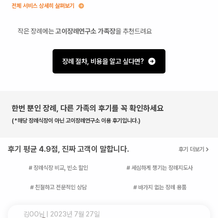
전체 서비스 상세히 살펴보기
작은 장례에는
고이장례연구소 가족장
을 추천드려요
장례 절차, 비용을 알고 싶다면?
한번 뿐인 장례, 다른 가족의 후기를 꼭 확인하세요
(*해당 장례식장이 아닌 고이장례연구소 이용 후기입니다.)
후기 평균 4.9점, 진짜 고객이 말합니다.
후기 더보기
# 장례식장 비교, 빈소 할인
# 세심하게 챙기는 장례지도사
# 친절하고 전문적인 상담
# 바가지 없는 장례 용품
김OO
님 |
2023년 7월 27일