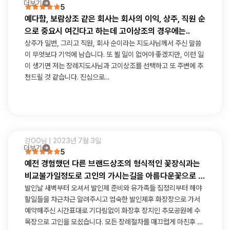
더보기
5
예다함, 보람상조 같은 회사는 회사의 이익, 상주, 직원 순
으로 중요시 여긴다고 하는데 고이상조의 경우에는..
상주가 일번, 그리고 직원, 회사 순이라는 지도사님께서 주신 말씀
이 무엇보다 기억에 남습니다. 또 뵐 일이 없어야 좋겠지만, 이런 일
이 생기면 저는 장례지도사님과 고이상조를 선택하고 또 주변에 추
천드릴 것 같습니다. 진심으로...
강OO
님 |
2023년 7월 3일
더보기
5
예전 경험했던 다른 브랜드상조의 형식적인 꽃장식과는
비교불가일정도로 고인의 가시는길을 아름다운꽃으로 가
득채워주셨습니다
발인날 새벽부터 오셔서 발인제 준비와 유가족들 짐정리부터 해야
할일들을 차근차근 알려주시고 엄숙한 발인제후 화장장으로 가서
예약해주신 시간표대로 기다림없이 화장후 장지인 추모공원에 수
목장으로 고인을 모셨습니다. 모든 장례절차를 매끄럽게 마친후 다