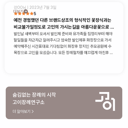
강OO
님 |
2023년 7월 3일
더보기
5
예전 경험했던 다른 브랜드상조의 형식적인 꽃장식과는
비교불가일정도로 고인의 가시는길을 아름다운꽃으로 가
득채워주셨습니다
발인날 새벽부터 오셔서 발인제 준비와 유가족들 짐정리부터 해야
할일들을 차근차근 알려주시고 엄숙한 발인제후 화장장으로 가서
예약해주신 시간표대로 기다림없이 화장후 장지인 추모공원에 수
목장으로 고인을 모셨습니다. 모든 장례절차를 매끄럽게 마친후 다
시 장례식장으로 돌아와 상복반납까지 체크해주신후에 팀장님과
인사를 나누고 떠나셨습니다
숨김없는 장례의 시작
고이장례연구소
더 알아보기