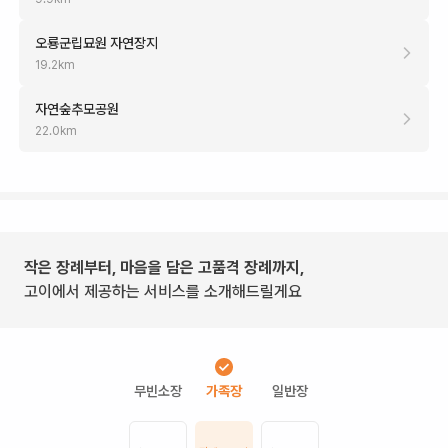
오룡군립묘원 자연장지
19.2
km
자연숲추모공원
22.0
km
작은 장례부터, 마음을 담은 고품격 장례까지,
고이에서 제공하는 서비스를 소개해드릴게요