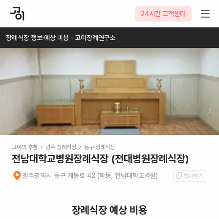
2026-08-09
24시간 고객센터
장례식장 정보·예상 비용 - 고이장례연구소
고이의 추천
광주
장례식장
동구
장례식장
전남대학교병원장례식장 (전대병원장례식장)
광주광역시 동구 제봉로 42 (학동, 전남대학교병원)
복사하기
장례식장 예상 비용