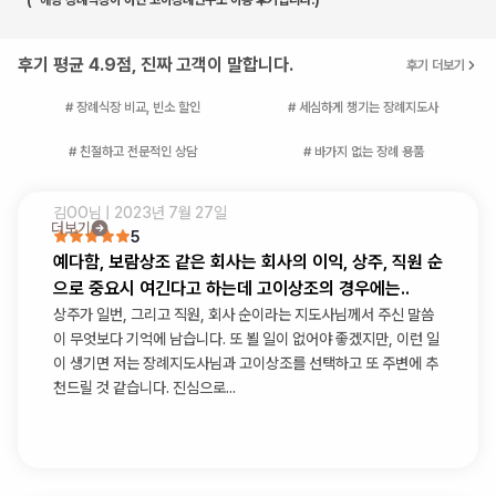
(*해당 장례식장이 아닌 고이장례연구소 이용 후기입니다.)
후기 평균 4.9점, 진짜 고객이 말합니다.
후기 더보기
# 장례식장 비교, 빈소 할인
# 세심하게 챙기는 장례지도사
# 친절하고 전문적인 상담
# 바가지 없는 장례 용품
김OO
님 |
2023년 7월 27일
더보기
5
예다함, 보람상조 같은 회사는 회사의 이익, 상주, 직원 순
으로 중요시 여긴다고 하는데 고이상조의 경우에는..
상주가 일번, 그리고 직원, 회사 순이라는 지도사님께서 주신 말씀
이 무엇보다 기억에 남습니다. 또 뵐 일이 없어야 좋겠지만, 이런 일
이 생기면 저는 장례지도사님과 고이상조를 선택하고 또 주변에 추
천드릴 것 같습니다. 진심으로...