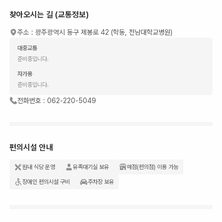
찾아오시는 길 (교통정보)
주소 :
광주광역시 동구 제봉로 42 (학동, 전남대학교병원)
대중교통
준비중입니다.
자가용
준비중입니다.
전화번호 :
062-220-5049
편의시설 안내
원내 식당 운영
유족대기실 보유
매점(편의점) 이용 가능
장애인 편의시설 구비
주차장 보유