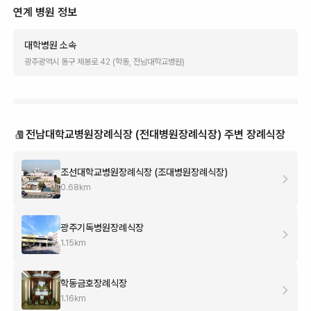
연계 병원 정보
대학병원
소속
광주광역시 동구 제봉로 42 (학동, 전남대학교병원)
전남대학교병원장례식장 (전대병원장례식장) 주변 장례식장
조선대학교병원장례식장 (조대병원장례식장)
0.68
km
광주기독병원장례식장
1.15
km
학동금호장례식장
1.16
km