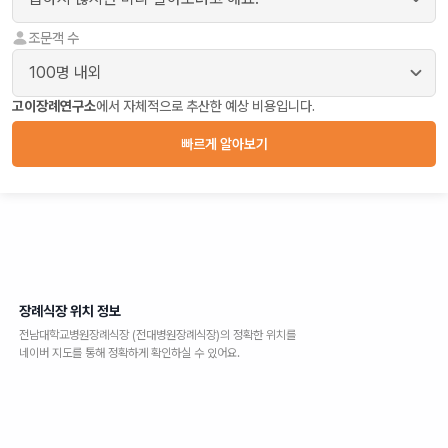
조문객 수
고이장례연구소
에서 자체적으로 추산한 예상 비용입니다.
빠르게 알아보기
장례식장 위치 정보
전남대학교병원장례식장 (전대병원장례식장)
의 정확한 위치를
네이버 지도를 통해 정확하게 확인하실 수 있어요.