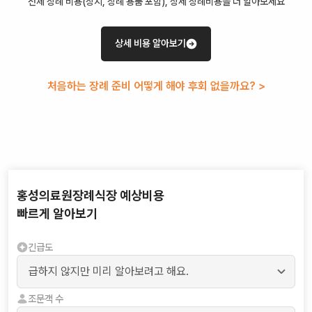
전체 장례 비용(장지, 장례 용품 포함), 상세 장례비용을 더 알아보세요
상세 비용 알아보기
처음하는 장례 준비 어떻게 해야 후회 없을까요? >
홍성의료원장례식장
예상비용
빠르게 알아보기
긴급도
조문객 수