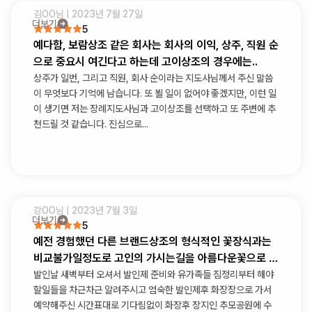
김OO
님 |
2023년 7월 27일
더보기
5
예다함, 보람상조 같은 회사는 회사의 이익, 상주, 직원 순
으로 중요시 여긴다고 하는데 고이상조의 경우에는..
상주가 일번, 그리고 직원, 회사 순이라는 지도사님께서 주신 말씀
이 무엇보다 기억에 남습니다. 또 뵐 일이 없어야 좋겠지만, 이런 일
이 생기면 저는 장례지도사님과 고이상조를 선택하고 또 주변에 추
천드릴 것 같습니다. 진심으로...
강OO
님 |
2023년 7월 3일
더보기
5
예전 경험했던 다른 브랜드상조의 형식적인 꽃장식과는
비교불가일정도로 고인의 가시는길을 아름다운꽃으로 가
득채워주셨습니다
발인날 새벽부터 오셔서 발인제 준비와 유가족들 짐정리부터 해야
할일들을 차근차근 알려주시고 엄숙한 발인제후 화장장으로 가서
예약해주신 시간표대로 기다림없이 화장후 장지인 추모공원에 수