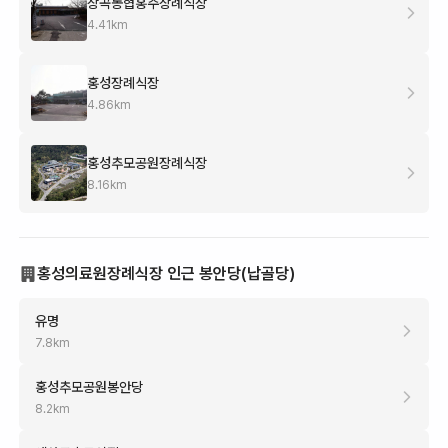
장곡농협홍주장례식장
4.41
km
홍성장례식장
4.86
km
홍성추모공원장례식장
8.16
km
홍성의료원장례식장 인근 봉안당(납골당)
유명
7.8
km
홍성추모공원봉안당
8.2
km