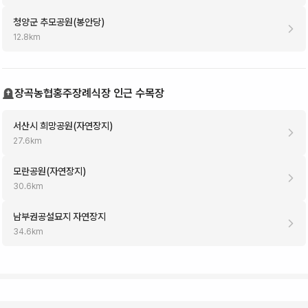
청양군 추모공원(봉안당)
12.8
km
장곡농협홍주장례식장 인근 수목장
서산시 희망공원(자연장지)
27.6
km
모란공원(자연장지)
30.6
km
남부권공설묘지 자연장지
34.6
km