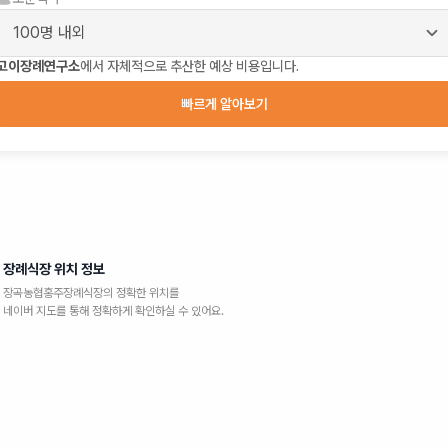
고이장례연구소
에서 자체적으로 추산한 예상 비용입니다.
빠르게 알아보기
장례식장 위치 정보
장곡농협홍주장례식장
의 정확한 위치를
네이버 지도를 통해 정확하게 확인하실 수 있어요.