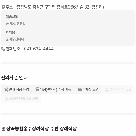
주소 :
충청남도 홍성군 구항면 충서로966번길 32 (청광리)
대중교통
준비중입니다.
자가용
준비중입니다.
전화번호 :
041-634-4444
편의시설 안내
원내 식당 운영
매점(편의점) 이용 가능
주차장 보유
유족대기실 보유
장애인 편의시설 구비
장곡농협홍주장례식장 주변 장례식장