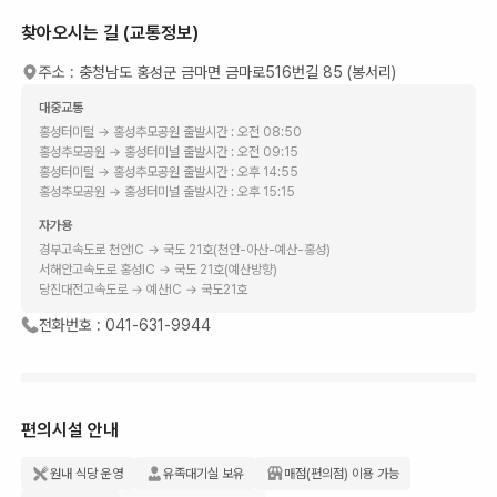
찾아오시는 길 (교통정보)
주소 :
충청남도 홍성군 금마면 금마로516번길 85 (봉서리)
대중교통
홍성터미털 → 홍성추모공원 출발시간 : 오전 08:50
홍성추모공원 → 홍성터미널 출발시간 : 오전 09:15
홍성터미털 → 홍성추모공원 출발시간 : 오후 14:55
홍성추모공원 → 홍성터미널 출발시간 : 오후 15:15
자가용
경부고속도로 천안IC → 국도 21호(천안-아산-예산-홍성)
서해안고속도로 홍성IC → 국도 21호(예산방향)
당진대전고속도로 → 예산IC → 국도21호
전화번호 :
041-631-9944
편의시설 안내
원내 식당 운영
유족대기실 보유
매점(편의점) 이용 가능