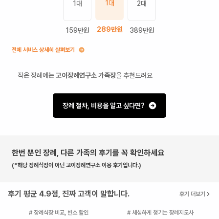
1
대
1
대
2
대
289
만원
159
만원
389
만원
전체 서비스 상세히 살펴보기
작은 장례에는
고이장례연구소 가족장
을 추천드려요
장례 절차, 비용을 알고 싶다면?
한번 뿐인 장례, 다른 가족의 후기를 꼭 확인하세요
(*해당 장례식장이 아닌 고이장례연구소 이용 후기입니다.)
후기 평균 4.9점, 진짜 고객이 말합니다.
후기 더보기
# 장례식장 비교, 빈소 할인
# 세심하게 챙기는 장례지도사