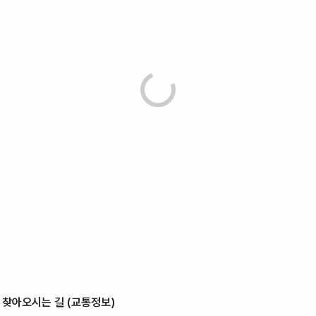
찾아오시는 길 (교통정보)