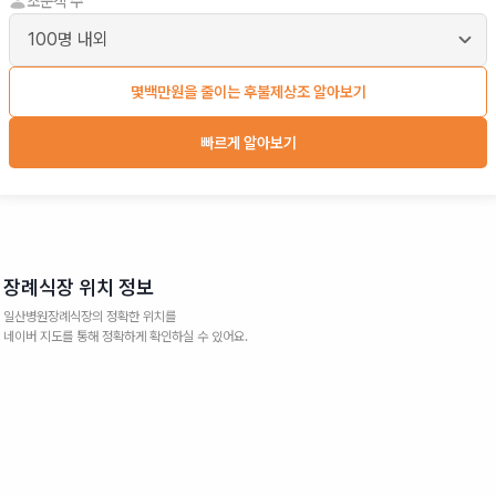
조문객 수
몇백만원을 줄이는 후불제상조 알아보기
빠르게 알아보기
장례식장 위치 정보
일산병원장례식장
의 정확한 위치를
네이버 지도를 통해 정확하게 확인하실 수 있어요.