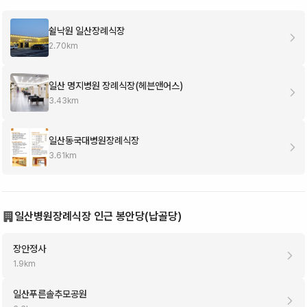
쉴낙원 일산장례식장
2.70
km
일산 명지병원 장례식장(헤븐앤어스)
3.43
km
일산동국대병원장례식장
3.61
km
일산병원장례식장 인근 봉안당(납골당)
장안정사
1.9
km
일산푸른솔추모공원