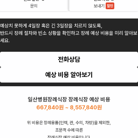
문의
보내기
할인
예상치 못하게 4일장 혹은 긴 3일장을 치르지 않도록,
반드시 장례 절차와 빈소 상황을 확인하고 장례 예상 비용을 미리 알아보
세요.
전화상담
예상 비용 알아보기
일산병원장례식장
장례식장 예상 비용
667,840
원 ~
8,557,840
원
위 비용은 장례용품(인력, 관, 수의, 차량)을 제외한,
조문객 수에 따른
장례식장 예상 비용입니다.