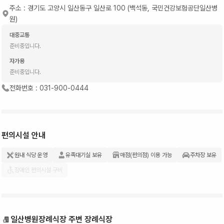
주소 :
경기도 고양시 일산동구 일산로 100 (백석동, 국민건강보험공단일산병
원)
대중교통
준비중입니다.
자가용
준비중입니다.
전화번호 :
031-900-0444
편의시설 안내
원내 식당 운영
유족대기실 보유
매점(편의점) 이용 가능
주차장 보유
장애인 편의시설 구비
일산병원장례식장 주변 장례식장