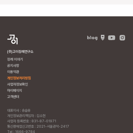
구
동
국
로
27
(식
사
동,
(주)고이장례연구소
동
장례 이야기
국
공지사항
대
이용약관
학
개인정보처리방침
교
사업자정보확인
일
마이페이지
산
고객센터
병
원)
대표이사 : 송슬옹
개인정보관리책임자 : 김소현
빈
사업자 등록번호 : 831-87-01971
소
통신판매업신고번호 : 2021-서울관악-2417
5
Tel : 1666-9784