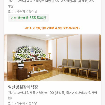
경기도 고양시 덕양구 화수로14번길 55, 명지병원지하(화정동, 명지
지하
병원)
2층
빈소
8
개
주차 가능
식당
(대화
빈소 평균비용
655,500
원
동,
인제
무빈소, 가족장, 일반장 비용 및 시설 정보 확인하기
대학
교일
산백
병원)
빈
소
3
개
주
차
가
능
일산병원장례식장
식
경기도 고양시 일산동구 일산로 100 (백석동, 국민건강보험공단일산병
당
원)
빈소 평균비
빈소
2
개
주차 가능
식당