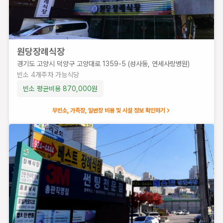
원당장례식장
경기도 고양시 덕양구 고양대로 1359-5 (성사동, 연세사랑병원)
빈소
4
개
주차 가능
식당
빈소 평균비용
870,000
원
무빈소, 가족장, 일반장 비용 및 시설 정보 확인하기