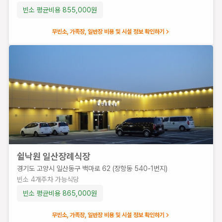
용
빈소 평균비용
855,000
원
1,032,000
원
무빈소, 가족장, 일반장 비용 및 시설 정보 확인하기
쉴낙원 일산장례식장
경기도 고양시 일산동구 백마로 62 (장항동 540-1번지)
빈소
4
개
주차 가능
식당
빈소 평균비용
865,000
원
무빈소, 가족장, 일반장 비용 및 시설 정보 확인하기