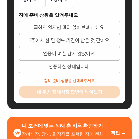
장례 준비 상황을 알려주세요
급하지 않지만 미리 알아보려고 해요.
1주에서 한 달 정도 기간이 남은 것 같아요.
임종이 며칠 남지 않았어요.
일산복음병원장례식장
임종하신 상태입니다.
경기
도 고
장례 준비 상황을 선택해주세요
양시
내 주변 장례식장 한번에 알아보기
일산
동구
고양
대로
760,
내 조건에 맞는 장례 총 비용 확인하기
나동
확인 →
장례식장, 장지, 화장장을 포함한 장례 전체
지하1