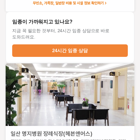
무빈소, 가족장, 일반장 비용 및 시설 정보 확인하기
임종이 가까워지고 있나요?
지금 꼭 필요한 것부터, 24시간 임종 상담으로 바로
도와드려요.
24시간 임종 상담
일산백병원장례식장
경기
도 고
양시
일산
서구
주화
로
일산 명지병원 장례식장(헤븐앤어스)
70,