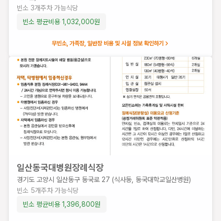
빈소 평균
빈소
3
개
주차 가능
식당
비용
빈소 평균비용
1,032,000
원
936,000
원
무빈소, 가족장, 일반장 비용 및 시설 정보 확인하기
일산동국대병원장례식장
경기도 고양시 일산동구 동국로 27 (식사동, 동국대학교일산병원)
빈소
5
개
주차 가능
식당
빈소 평균비용
1,396,800
원