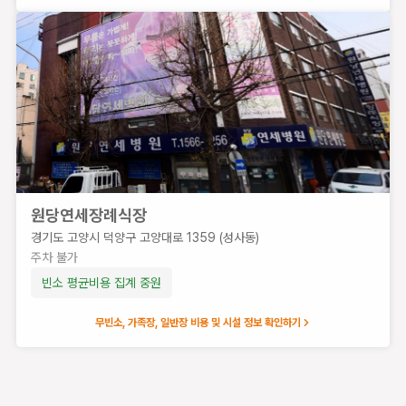
원당연세장례식장
일산동국대병원장례식장
경기도 고양시 덕양구 고양대로 1359 (성사동)
경
주차 불가
기
도
빈소 평균비용
집계 중
원
고
양
무빈소, 가족장, 일반장 비용 및 시설 정보 확인하기
시
일
산
동