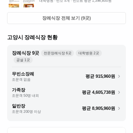
대학병원
· 빈소 5개
· 빈소료 평균 1,396,800원
장례식장 전체 보기 (
9
곳)
고양시
장례식장 현황
장례식장
9
곳
전문장례식장
6
곳
대학병원
2
곳
공설
1
곳
무빈소장례
평균
915,960
원
조문객 없음
가족장
평균
4,605,738
원
조문객 50명 내외
일반장
평균
8,905,960
원
조문객 200명 이상