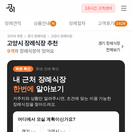
24시간 고객센터
장례견적
상품안내
장례절차
고객후기
N
2428
고이의 추천
경기
장례식장
고양시
장례식장
고양시 장례식장
추천
경기
장례식장
전체보기
9
개
의 장례식장이 있어요
빠른 확인
30초 안에 확인
내 근처 장례식장
한번에
알아보기
거주지와 상황만 알려주시면, 조건에 맞는 이용 가능한
장례식장을 찾아드려요.
어디에서 모실 계획이신가요?
경기
고양시