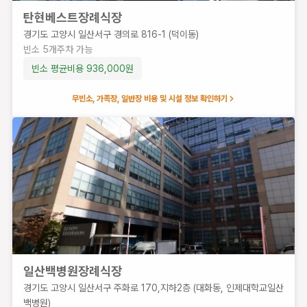
탄현베스트장례식장
탄현베스트장례식장
경기
경기도 고양시 일산서구 경의로 816-1 (덕이동)
도 고
빈소
5
개
주차 가능
양시
빈소 평균비용
936,000
원
일산
서구
무빈소, 가족장, 일반장 비용 및 시설 정보 확인하기
경의
로
816-
 (덕
이동)
빈
소
5
개
주
차
일산백병원장례식장
가
경기도 고양시 일산서구 주화로 170,지하2층 (대화동, 인제대학교일산
능
백병원)