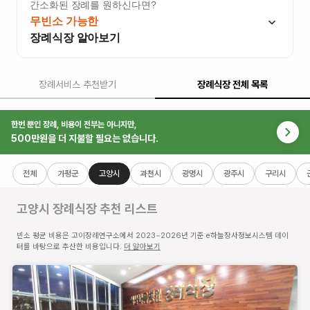
간소화된 장례를 원하신다면?
무빈소 가능한
장례식장 알아보기
장례서비스 추천받기
장례식장 전체 목록
원당장례식장
한번 뿐인 장례, 비용이 전부는 아니지만,
경기도
500만원을 더 지불할 필요는 없습니다.
고양시
덕양구
전체
가평군
고양시
과천시
광명시
광주시
구리시
고양대
로
고양시 장례식장
추천 리스트
1359-
5 (성
빈소 평균 비용은 고이장례연구소에서 2023~2026년 기준 e하늘장사정보시스템 데이
사동,
터를 바탕으로 추산한 비용입니다.
더 알아보기
연세사
랑병
원)
빈