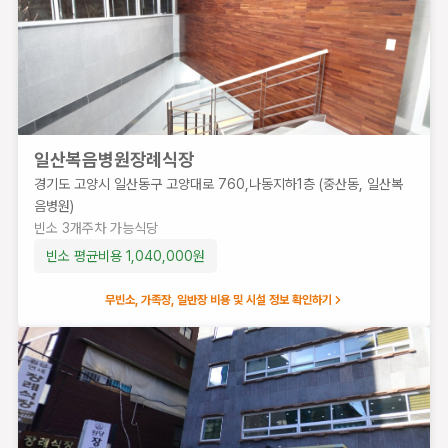
소
4
개
주
차
가
능
일산복음병원장례식장
식
경기도 고양시 일산동구 고양대로 760,나동지하1층 (중산동, 일산복
당
음병원)
빈소 평균
빈소
3
개
주차 가능
식당
비용
빈소 평균비용
1,040,000
원
870,000
원
무빈소, 가족장, 일반장 비용 및 시설 정보 확인하기