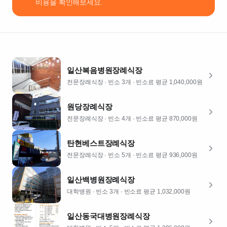
비용을 확인해보세요.
층
(중산
동,
일산
복음
병원)
일산복음병원장례식장
빈
소
전문장례식장
· 빈소 3개
· 빈소료 평균 1,040,000원
3
개
원당장례식장
주
전문장례식장
· 빈소 4개
· 빈소료 평균 870,000원
차
가
탄현베스트장례식장
능
전문장례식장
· 빈소 5개
· 빈소료 평균 936,000원
식
당
일산백병원장례식장
빈소 평균비
대학병원
· 빈소 3개
· 빈소료 평균 1,032,000원
용
1,040,000
일산동국대병원장례식장
원