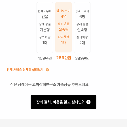
접객도우미
접객도우미
접객도우미
4명
없음
6명
장례 용품
장례 용품
장례 용품
실속형
기본형
실속형
장의차량
장의차량
장의차량
1
대
1
대
2
대
289
만원
159
만원
389
만원
전체 서비스 상세히 살펴보기
작은 장례에는
고이장례연구소 가족장
을 추천드려요
장례 절차, 비용을 알고 싶다면?