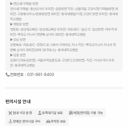
▶연신내/구파발 방면
연시내/구파발-동산삼거리 우회전-금촌방면 직진-산들마을 고양시청/구파발방면 좌
회전-고봉동사무소/문봉동방면 좌회전-동국대병원/시청,고양IC방면 우회전-동국대
학교병원
▶영등포 방면
영등포-성산대교북단-성산대교북단 우회전-자유로IC-일산 IC 일산방면-마두역 우
회전-백마교 지나서 첫번째 삼거리 좌회전-동국대학교병원
▶강남 방면
강변북로-자유로IC-장항IC로 나와서 지하차도 지나 직진-백마교지나서 지나서 첫
번째 삼거리 좌회전(좌측 SK주유소)-동국대학교병원
▶김포 방면
김포IC(자유로방면)-서울외곽순환도로-고양IC(고양방면)-직진-식사4거리 우회
전-동국대학교병원
전화번호 :
031-961-9400
편의시설 안내
원내 식당 운영
유족대기실 보유
매점(편의점) 이용 가능
장애인 편의시설 구비
주차장 보유