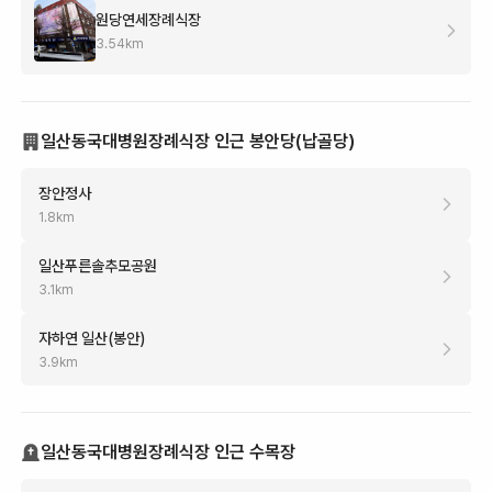
원당연세장례식장
3.54
km
일산동국대병원장례식장 인근 봉안당(납골당)
장안정사
1.8
km
일산푸른솔추모공원
3.1
km
자하연 일산(봉안)
3.9
km
일산동국대병원장례식장 인근 수목장