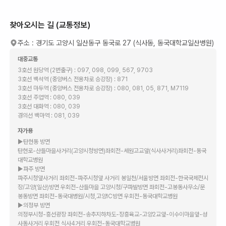
찾아오시는 길 (교통정보)
주소 :
경기도 고양시 일산동구 동국로 27 (식사동, 동국대학교일산병원)
대중교통
3호선 원당역 (2번출구) : 097, 098, 099, 567, 9703
3호선 백석역 (중앙버스 전용차로 승강장) : 871
3호선 마두역 (중앙버스 전용차로 승강장) : 080, 081, 05, 871, M7119
3호선 주엽역 : 080, 039
3호선 대화역 : 080, 039
경의선 백마역 : 081, 039
자가용
▶탄현동 방면
탄현로-산들마을사거리(고양시청방면)좌회전-세원고교앞(식사사거리)좌회전-동국
대학교병원
▶파주 방면
파주시청앞사거리 좌회전-파주시청앞 사거리 봉일천/서울방면 좌회전-한국국제전시
장/고양(일산)방면 우회전-산들마을 고양시청/구파발방면 좌회전-고봉동사무소/문
봉동방면 좌회전-동국대병원/시청,고양IC방면 우회전-동국대학교병원
▶의정부 방면
의정부시청-흥선광장 좌회전-송추지하차도-장흥육교-고양2교앞-이수이마을앞-성
사동사거리 우회전 식사4거리 우회전-동국대학교병원