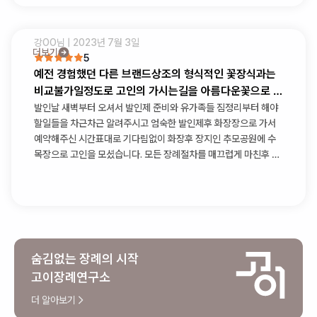
강OO
님 |
2023년 7월 3일
더보기
5
예전 경험했던 다른 브랜드상조의 형식적인 꽃장식과는
비교불가일정도로 고인의 가시는길을 아름다운꽃으로 가
득채워주셨습니다
발인날 새벽부터 오셔서 발인제 준비와 유가족들 짐정리부터 해야
할일들을 차근차근 알려주시고 엄숙한 발인제후 화장장으로 가서
예약해주신 시간표대로 기다림없이 화장후 장지인 추모공원에 수
목장으로 고인을 모셨습니다. 모든 장례절차를 매끄럽게 마친후 다
시 장례식장으로 돌아와 상복반납까지 체크해주신후에 팀장님과
인사를 나누고 떠나셨습니다
숨김없는 장례의 시작
고이장례연구소
더 알아보기