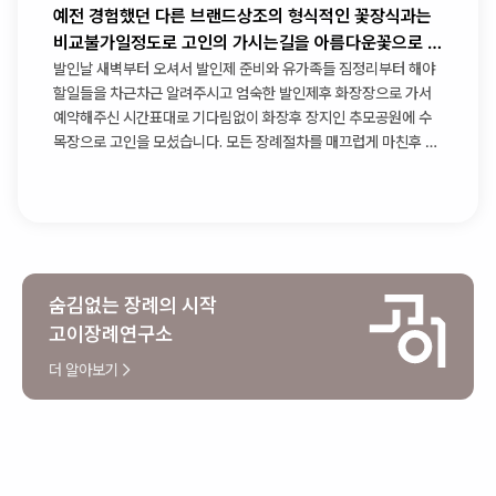
예전 경험했던 다른 브랜드상조의 형식적인 꽃장식과는
비교불가일정도로 고인의 가시는길을 아름다운꽃으로 가
득채워주셨습니다
발인날 새벽부터 오셔서 발인제 준비와 유가족들 짐정리부터 해야
할일들을 차근차근 알려주시고 엄숙한 발인제후 화장장으로 가서
예약해주신 시간표대로 기다림없이 화장후 장지인 추모공원에 수
목장으로 고인을 모셨습니다. 모든 장례절차를 매끄럽게 마친후 다
시 장례식장으로 돌아와 상복반납까지 체크해주신후에 팀장님과
인사를 나누고 떠나셨습니다
숨김없는 장례의 시작
고이장례연구소
더 알아보기