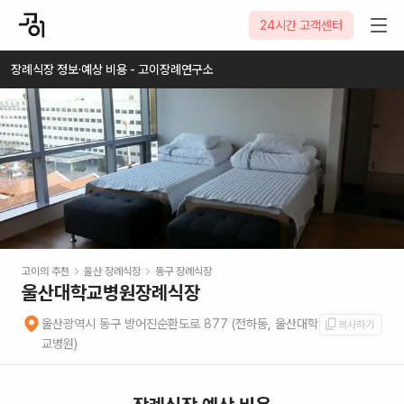
2026-08-10
24시간 고객센터
장례식장 정보·예상 비용 - 고이장례연구소
고이의 추천
울산
장례식장
동구
장례식장
울산대학교병원장례식장
울산광역시 동구 방어진순환도로 877 (전하동, 울산대학
복사하기
교병원)