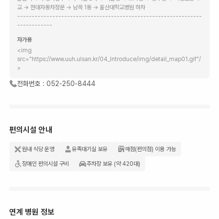
교 → 현대자동차정문 → 남목 1동 → 울산대학교병원 하차
---------------------------------------------------------------
------------
자가용
<img
src="https://www.uuh.ulsan.kr/04_Introduce/img/detail_map01.gif"/
>
전화번호 :
052-250-8444
편의시설 안내
원내 식당 운영
유족대기실 보유
매점(편의점) 이용 가능
장애인 편의시설 구비
주차장 보유 (약 420대)
연계 병원 정보