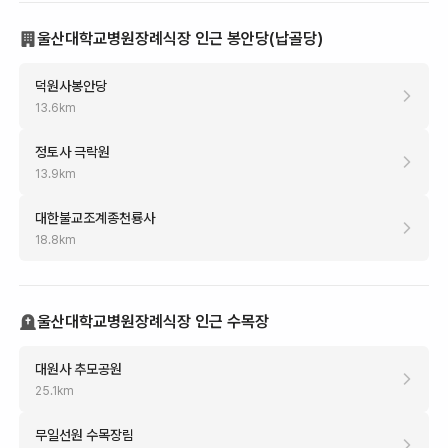
울산대학교병원장례식장 인근 봉안당(납골당)
덕원사봉안당
13.6
km
정토사 극락원
13.9
km
대한불교조계종천룡사
18.8
km
울산대학교병원장례식장 인근 수목장
대원사 추모공원
25.1
km
무일선원 수목장림