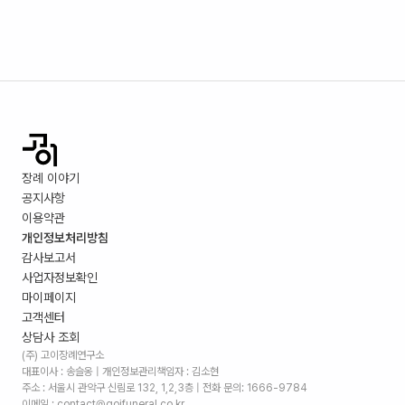
장례 이야기
공지사항
이용약관
개인정보처리방침
감사보고서
사업자정보확인
마이페이지
고객센터
상담사 조회
(주) 고이장례연구소
대표이사 : 송슬옹 | 개인정보관리책임자 : 김소현
주소 :
서울시 관악구 신림로 132, 1,2,3층
| 전화 문의: 1666-9784
이메일 : contact@goifuneral.co.kr