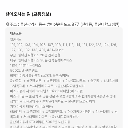
찾아오시는 길 (교통정보)
주소 :
울산광역시 동구 방어진순환도로 877 (전하동, 울산대학교병원)
대중교통
일반버스
101, 102, 103, 104, 106, 107, 108, 111, 112, 114, 121, 122, 123, 124, 126,
127, 131, 132, 133, 401, 431시외버스
부산 : 방어진 직행버스 20분 간격 운행
대구 : 방어진 직행버스 30분 간격 운행좌석버스
1104, 1401리무진버스
5002List 구분 경로
비행기 이용시 울산공항 (소재지: 북구 송정동)
울산공항 → 북구청 남문 → 효문로타리 → 현대출고사무소 → 염포동 → 성내삼거리
→남목고개 → 서부패밀리 아파트 → 울산대학교병원 하차
버스 이용시 시외버스터미널 / 고속버스터미널 (버스이용)
버스터미널 → 울산역 → 명촌 정문 → 효정고등학교 → 현대자동차 4공장 → 성내
삼거리 → 남목고개 → 서부패밀리 아파트 → 울산대학교병원 하차
기차 이용시 태화강역 (버스 이용)
태화강역 → 효문로타리 → 효정고등학교 → 현대자동차 4공장 → 성내삼거리 → 남
목고개 → 서부패밀리 아파트 → 울산대학교병원 하차
울산역 이용시 KTX 리무진 5002번 노선 이용
울산역 → 구영리입구 → 우미린 2차 → 다운중 → 교육청 → 중구청 → 학성초등학