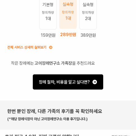
실속형
기본형
실속형
장의차량
장의차량
장의차량
1
대
1
대
2
대
289
만원
159
만원
389
만원
전체 서비스 상세히 살펴보기
작은 장례에는
고이장례연구소 가족장
을 추천드려요
장례 절차, 비용을 알고 싶다면?
한번 뿐인 장례, 다른 가족의 후기를 꼭 확인하세요
(*해당 장례식장이 아닌 고이장례연구소 이용 후기입니다.)