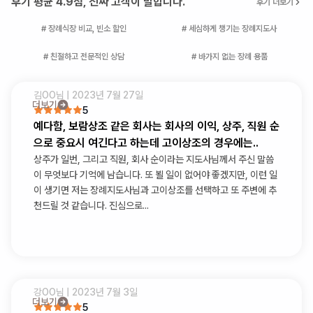
후기 평균 4.9점, 진짜 고객이 말합니다.
후기 더보기
# 장례식장 비교, 빈소 할인
# 세심하게 챙기는 장례지도사
# 친절하고 전문적인 상담
# 바가지 없는 장례 용품
김OO
님 |
2023년 7월 27일
더보기
5
예다함, 보람상조 같은 회사는 회사의 이익, 상주, 직원 순
으로 중요시 여긴다고 하는데 고이상조의 경우에는..
상주가 일번, 그리고 직원, 회사 순이라는 지도사님께서 주신 말씀
이 무엇보다 기억에 남습니다. 또 뵐 일이 없어야 좋겠지만, 이런 일
이 생기면 저는 장례지도사님과 고이상조를 선택하고 또 주변에 추
천드릴 것 같습니다. 진심으로...
강OO
님 |
2023년 7월 3일
더보기
5