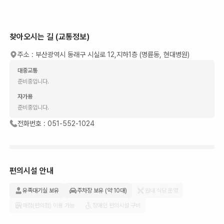
찾아오시는 길 (교통정보)
주소 :
부산광역시 동래구 시실로 12,지하1층 (명륜동, 현대병원)
대중교통
준비중입니다.
자가용
준비중입니다.
전화번호 :
051-552-1024
편의시설 안내
유족대기실 보유
주차장 보유 (약 10대)
원내 식당 운영
매점(편의점) 이용 가능
장애인 편의시설 구비