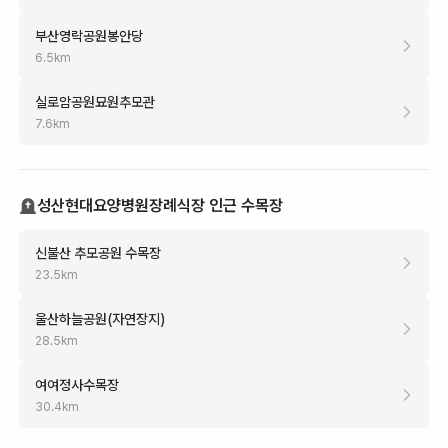
부산영락공원봉안당
6.5
km
실로암공원묘원추모관
7.6
km
성산현대요양병원장례식장 인근 수목장
신불산 추모공원 수목장
23.5
km
울산하늘공원(자연장지)
28.5
km
여여정사수목장
30.4
km