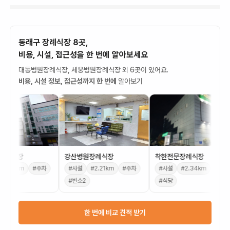
동래구
장례식장
8
곳,
비용, 시설, 접근성을 한 번에 알아보세요
대동병원장례식장
,
세웅병원장례식장
외
6
곳이 있어요.
비용, 시설 정보, 접근성까지 한 번에
알아보기
식장
강산병원장례식장
착한전문장례식장
74km
#
주차
#
사설
#
2.21km
#
주차
#
사설
#
2.34km
#
주차
#
빈소2
#
식당
한 번에 비교 견적 받기