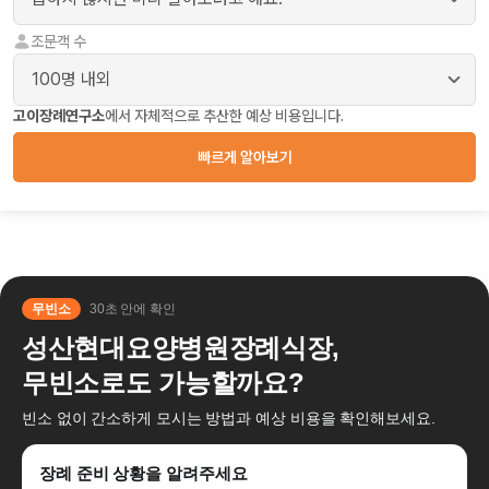
조문객 수
고이장례연구소
에서 자체적으로 추산한 예상 비용입니다.
빠르게 알아보기
무빈소
30초 안에 확인
성산현대요양병원장례식장
,
무빈소로도 가능할까요?
빈소 없이 간소하게 모시는 방법과 예상 비용을 확인해보세요.
장례 준비 상황을 알려주세요