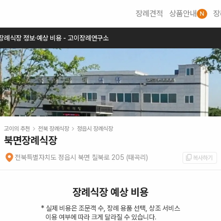
장례견적
상품안내
장
N
장례식장 정보·예상 비용 - 고이장례연구소
고이의 추천
전북
장례식장
정읍시
장례식장
북면장례식장
전북특별자치도 정읍시 북면 칠북로 205 (태곡리)
복사하기
장례식장 예상 비용
* 실제 비용은 조문객 수, 장례 용품 선택, 상조 서비스
이용 여부에 따라 크게 달라질 수 있습니다.