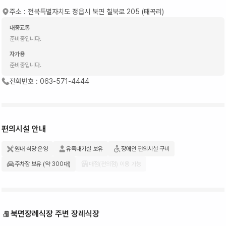
주소 :
전북특별자치도 정읍시 북면 칠북로 205 (태곡리)
대중교통
준비중입니다.
자가용
준비중입니다.
전화번호 :
063-571-4444
편의시설 안내
원내 식당 운영
유족대기실 보유
장애인 편의시설 구비
주차장 보유 (약 300대)
매점(편의점) 이용 가능
북면장례식장 주변 장례식장