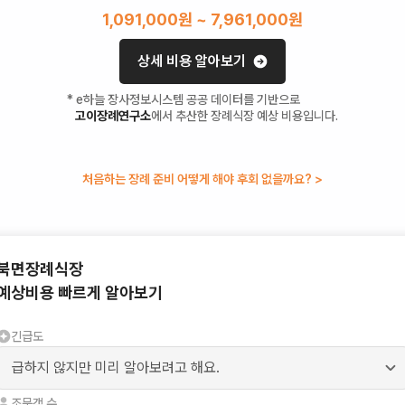
1,091,000
원 ~
7,961,000
원
상세 비용 알아보기
* e하늘 장사정보시스템 공공 데이터를 기반으로
고이장례연구소
에서 추산한 장례식장 예상 비용입니다.
처음하는 장례 준비 어떻게 해야 후회 없을까요? >
북면장례식장
예상비용 빠르게 알아보기
긴급도
조문객 수