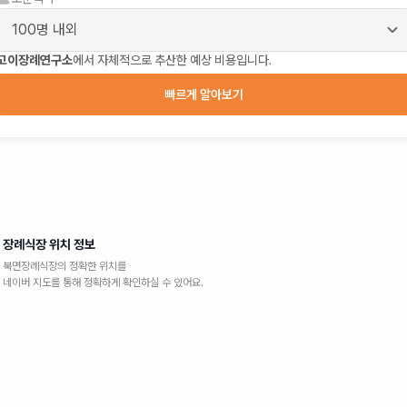
고이장례연구소
에서 자체적으로 추산한 예상 비용입니다.
빠르게 알아보기
장례식장 위치 정보
북면장례식장
의 정확한 위치를
네이버 지도를 통해 정확하게 확인하실 수 있어요.