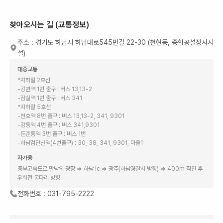
찾아오시는 길 (교통정보)
주소 :
경기도 하남시 하남대로545번길 22-30 (천현동, 종합공설장사시
설)
대중교통
*지하철 2호선
-강변역 1번 출구 : 버스 13,13-2
-잠실역 1번 출구 : 버스 341
*지하철 5호선
-천호역 8번 출구 : 버스 13,13-2, 341, 9301
-강동역 4번 출구 : 버스 341,9301
-둔춘동역 3번 출구 : 버스 1번
-하남검단산역(4번출구) : 30, 38, 341, 9301, 마을1
자가용
중부고속도로 만남의 광장 ⇒ 하남 ic ⇒ 광주(하남경찰서 방향) ⇒ 400m 직진 후
우회전 굴다리 방향
전화번호 :
031-795-2222