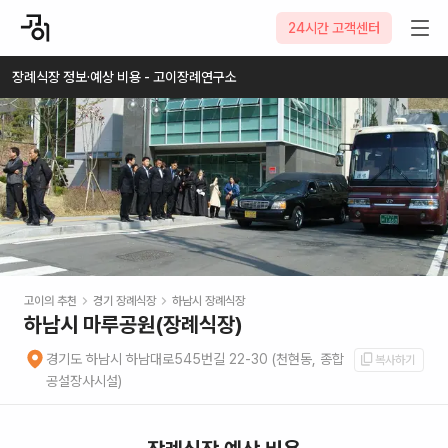
2026-08-06
24시간 고객센터
장례식장 정보·예상 비용 - 고이장례연구소
고이의 추천
경기
장례식장
하남시
장례식장
하남시 마루공원(장례식장)
경기도 하남시 하남대로545번길 22-30 (천현동, 종합
복사하기
공설장사시설)