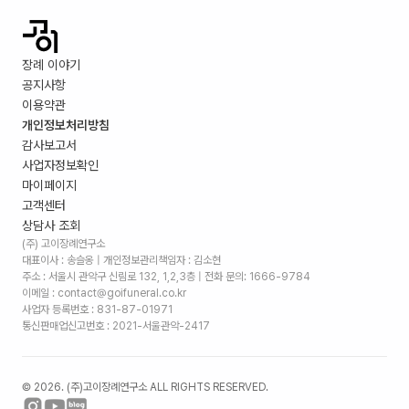
장례 이야기
공지사항
이용약관
개인정보처리방침
감사보고서
사업자정보확인
마이페이지
고객센터
상담사 조회
(주) 고이장례연구소
대표이사 : 송슬옹 | 개인정보관리책임자 : 김소현
주소 :
서울시 관악구 신림로 132, 1,2,3층
| 전화 문의: 1666-9784
이메일 : contact@goifuneral.co.kr
사업자 등록번호 : 831-87-01971
통신판매업신고번호 : 2021-서울관악-2417
©
2026
. (주)고이장례연구소 ALL RIGHTS RESERVED.