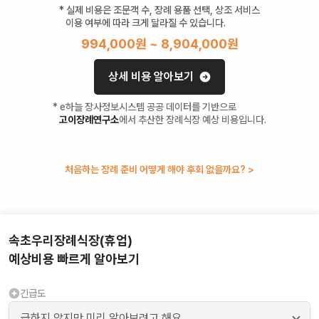
* 실제 비용은 조문객 수, 장례 용품 선택, 상조 서비스
이용 여부에 따라 크게 달라질 수 있습니다.
994,000
원 ~
8,904,000
원
상세 비용 알아보기
* e하늘 장사정보시스템 공공 데이터를 기반으로
고이장례연구소
에서 추산한 장례식장 예상 비용입니다.
처음하는 장례 준비 어떻게 해야 후회 없을까요? >
속초우리장례식장(휴업)
예상비용 빠르게 알아보기
긴급도