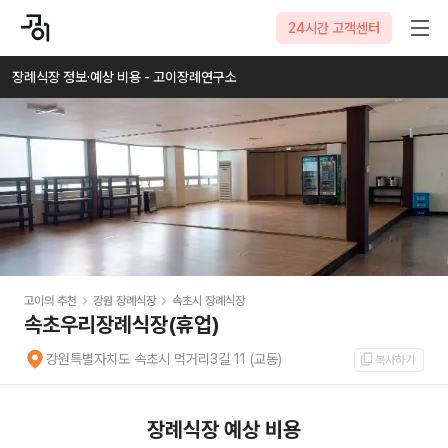
2026-08-09
24시간 고객센터
장례식장 정보·예상 비용 - 고이장례연구소
고이의 추천
강원
장례식장
속초시
장례식장
속초우리장례식장(휴업)
강원특별자치도 속초시 먹거리3길 11 (교동)
복사하기
장례식장 예상 비용