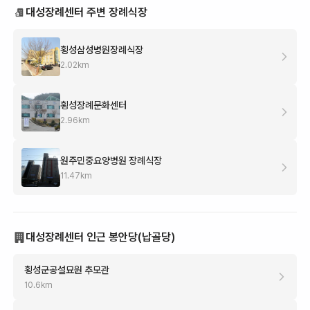
대성장례센터 주변 장례식장
횡성삼성병원장례식장
2.02
km
횡성장례문화센터
2.96
km
원주민중요양병원 장례식장
11.47
km
대성장례센터 인근 봉안당(납골당)
횡성군공설묘원 추모관
10.6
km