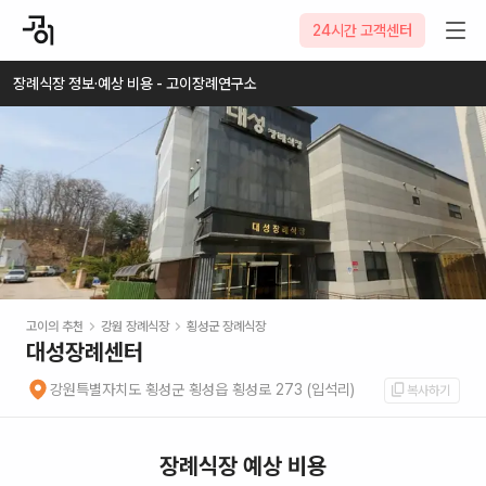
2026-08-08
24시간 고객센터
장례식장 정보·예상 비용 - 고이장례연구소
고이의 추천
강원
장례식장
횡성군
장례식장
대성장례센터
강원특별자치도 횡성군 횡성읍 횡성로 273 (입석리)
복사하기
장례식장 예상 비용