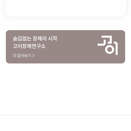
시 장례식장으로 돌아와 상복반납까지 체크해주신후에 팀장님과
인사를 나누고 떠나셨습니다
숨김없는 장례의 시작
고이장례연구소
더 알아보기