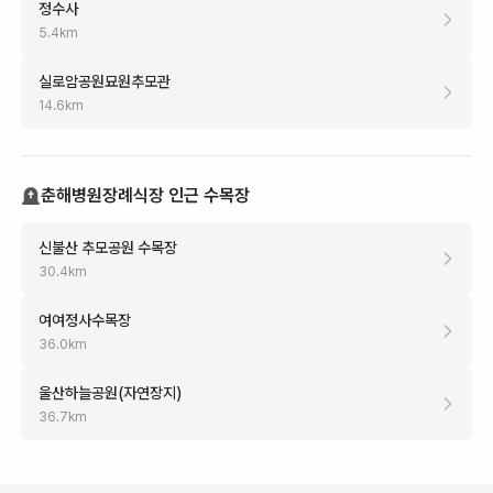
정수사
5.4
km
실로암공원묘원추모관
14.6
km
춘해병원장례식장 인근 수목장
신불산 추모공원 수목장
30.4
km
여여정사수목장
36.0
km
울산하늘공원(자연장지)
36.7
km