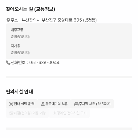
찾아오시는 길 (교통정보)
주소 :
부산광역시 부산진구 중앙대로 605 (범천동)
대중교통
준비중입니다.
자가용
준비중입니다.
전화번호 :
051-638-0044
편의시설 안내
원내 식당 운영
유족대기실 보유
주차장 보유 (약 50대)
매점(편의점) 이용 가능
장애인 편의시설 구비