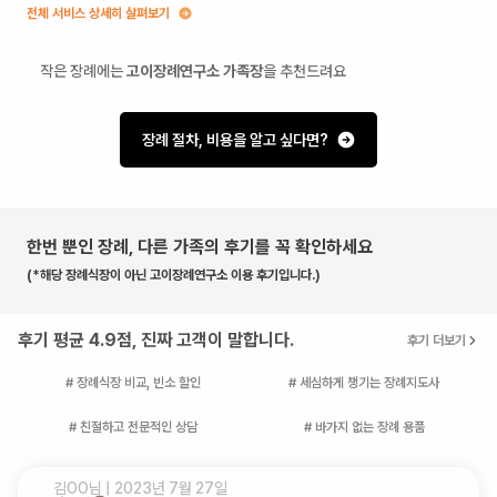
전체 서비스 상세히 살펴보기
작은 장례에는
고이장례연구소 가족장
을 추천드려요
장례 절차, 비용을 알고 싶다면?
한번 뿐인 장례, 다른 가족의 후기를 꼭 확인하세요
(*해당 장례식장이 아닌 고이장례연구소 이용 후기입니다.)
후기 평균 4.9점, 진짜 고객이 말합니다.
후기 더보기
# 장례식장 비교, 빈소 할인
# 세심하게 챙기는 장례지도사
# 친절하고 전문적인 상담
# 바가지 없는 장례 용품
김OO
님 |
2023년 7월 27일