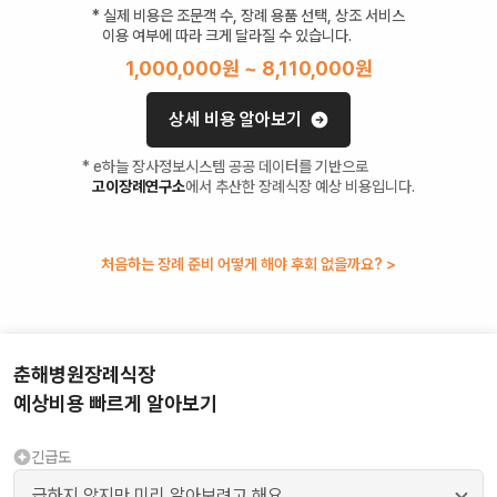
* 실제 비용은 조문객 수, 장례 용품 선택, 상조 서비스
이용 여부에 따라 크게 달라질 수 있습니다.
1,000,000
원 ~
8,110,000
원
상세 비용 알아보기
* e하늘 장사정보시스템 공공 데이터를 기반으로
고이장례연구소
에서 추산한 장례식장 예상 비용입니다.
처음하는 장례 준비 어떻게 해야 후회 없을까요? >
춘해병원장례식장
예상비용 빠르게 알아보기
긴급도