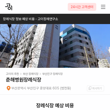
2026-08-08
24시간 고객센터
장례식장 정보·예상 비용 - 고이장례연구소
고이의 추천
부산
장례식장
부산진구
장례식장
춘해병원장례식장
부산광역시 부산진구 중앙대로 605 (범천동)
복사하기
장례식장 예상 비용