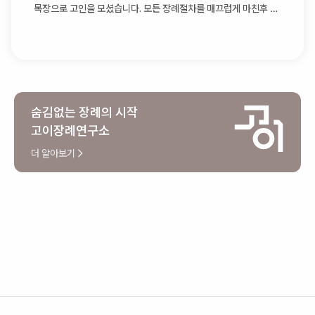
목장으로 고인을 모셨습니다. 모든 장례절차를 매끄럽게 마친후 다
시 장례식장으로 돌아와 상복반납까지 체크해주신후에 팀장님과
인사를 나누고 떠나셨습니다
숨김없는 장례의 시작
고이장례연구소
더 알아보기