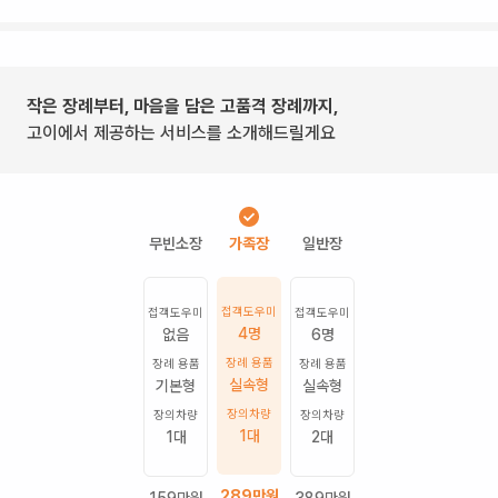
작은 장례부터, 마음을 담은 고품격 장례까지,
고이에서 제공하는 서비스를 소개해드릴게요
접객도우미
접객도우미
접객도우미
4명
없음
6명
장례 용품
장례 용품
장례 용품
실속형
기본형
실속형
장의차량
장의차량
장의차량
1
대
1
대
2
대
289
만원