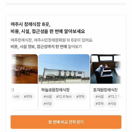
여주시
장례식장
8
곳,
비용, 시설, 접근성을 한 번에 알아보세요
여주장례식장
,
여주시민장례문화원
외
6
곳이 있어요.
비용, 시설 정보, 접근성까지 한 번에
알아보기
문화원
하늘공원장례식장
효자원장례식장
2.56km
#
주차
#
사설
#
12.61km
#
주차
#
사설
#
13.27km
#
식당
#
주차
#
식당
한 번에 비교 견적 받기