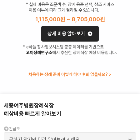
* 실제 비용은 조문객 수, 장례 용품 선택, 상조 서비스
이용 여부에 따라 크게 달라질 수 있습니다.
1,115,000
원 ~
8,705,000
원
상세 비용 알아보기
* e하늘 장사정보시스템 공공 데이터를 기반으로
고이장례연구소
에서 추산한 장례식장 예상 비용입니다.
처음하는 장례 준비 어떻게 해야 후회 없을까요? >
세종여주병원장례식장
예상비용 빠르게 알아보기
긴급도