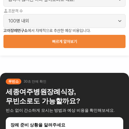
조문객 수
고이장례연구소
에서 자체적으로 추산한 예상 비용입니다.
빠르게 알아보기
무빈소
30초 안에 확인
세종여주병원장례식장
,
무빈소로도 가능할까요?
빈소 없이 간소하게 모시는 방법과 예상 비용을 확인해보세요.
장례 준비 상황을 알려주세요