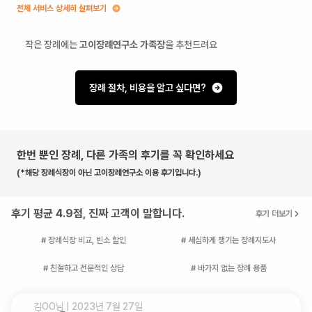
전체 서비스 상세히 살펴보기
작은 장례에는
고이장례연구소 가족장
을 추천드려요
장례 절차, 비용을 알고 싶다면?
한번 뿐인 장례, 다른 가족의 후기를 꼭 확인하세요
(*해당 장례식장이 아닌 고이장례연구소 이용 후기입니다.)
후기 평균 4.9점, 진짜 고객이 말합니다.
후기 더보기
# 장례식장 비교, 빈소 할인
# 세심하게 챙기는 장례지도사
# 친절하고 전문적인 상담
# 바가지 없는 장례 용품
김OO
님 |
2023년 7월 27일