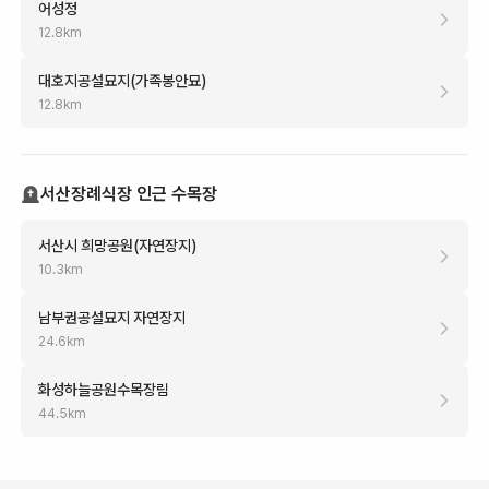
어성정
12.8
km
대호지공설묘지(가족봉안묘)
12.8
km
서산장례식장 인근 수목장
서산시 희망공원(자연장지)
10.3
km
남부권공설묘지 자연장지
24.6
km
화성하늘공원수목장림
44.5
km