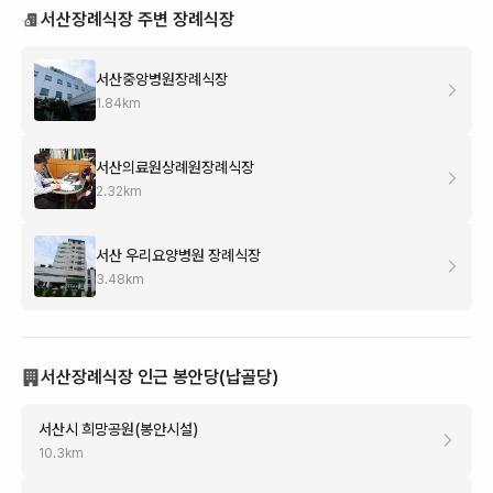
서산장례식장 주변 장례식장
서산중앙병원장례식장
1.84
km
서산의료원상례원장례식장
2.32
km
서산 우리요양병원 장례식장
3.48
km
서산장례식장 인근 봉안당(납골당)
서산시 희망공원(봉안시설)
10.3
km