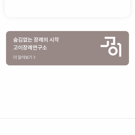
시 장례식장으로 돌아와 상복반납까지 체크해주신후에 팀장님과
인사를 나누고 떠나셨습니다
숨김없는 장례의 시작
고이장례연구소
더 알아보기