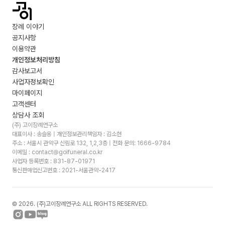
장례 이야기
공지사항
이용약관
개인정보처리방침
감사보고서
사업자정보확인
마이페이지
고객센터
상담사 조회
(주) 고이장례연구소
대표이사 : 송슬옹 | 개인정보관리책임자 : 김소현
주소 :
서울시 관악구 신림로 132, 1,2,3층
| 전화 문의: 1666-9784
이메일 : contact@goifuneral.co.kr
사업자 등록번호 : 831-87-01971
통신판매업신고번호 : 2021-서울관악-2417
©
2026
. (주)고이장례연구소 ALL RIGHTS RESERVED.
장례 비용 예상 견적표, 임종 준비 체크리스트 받아보기