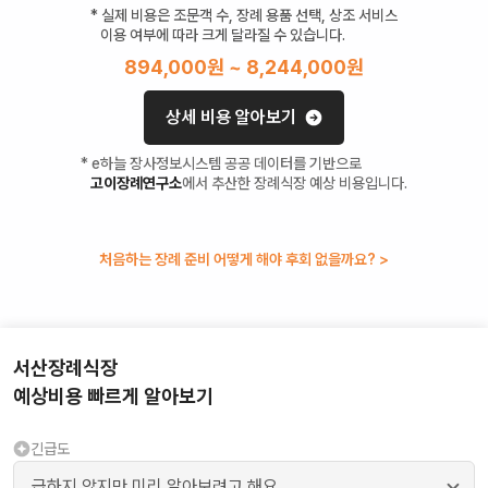
* 실제 비용은 조문객 수, 장례 용품 선택, 상조 서비스
이용 여부에 따라 크게 달라질 수 있습니다.
894,000
원 ~
8,244,000
원
상세 비용 알아보기
* e하늘 장사정보시스템 공공 데이터를 기반으로
고이장례연구소
에서 추산한 장례식장 예상 비용입니다.
처음하는 장례 준비 어떻게 해야 후회 없을까요? >
서산장례식장
예상비용 빠르게 알아보기
긴급도